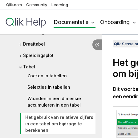
Qlik.com
Community
Learning
Navigatiemenu
NL-inzichten
Documentatie
Onboarding
Cirkeldiagram
Draaitabel
Qlik Sense 
Spreidingsplot
Het ge
Tabel
om bi
Zoeken in tabellen
Selecties in tabellen
Dit voorbe
een eendi
Waarden in een dimensie
accumuleren in een tabel
Het gebruik van relatieve cijfers
in een tabel om bijdrage te
berekenen