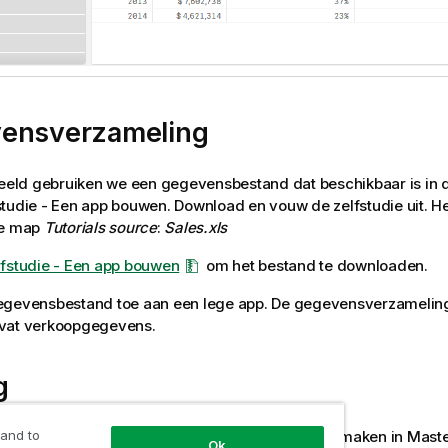
ensverzameling
beeld gebruiken we een gegevensbestand dat beschikbaar is in
studie - Een app bouwen
. Download en vouw de zelfstudie uit. He
de map
Tutorials source
:
Sales.xls
lfstudie - Een app bouwen
om het bestand te downloaden.
egevensbestand toe aan een lege app. De gegevensverzameling
vat verkoopgegevens.
g
 and to
en het verkoopvolume als de meting, die we aanmaken in Maste
Ok