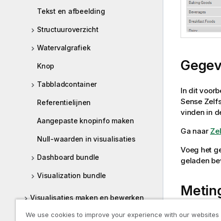
Tekst en afbeelding
Structuuroverzicht
Watervalgrafiek
Gegev
Knop
Tabbladcontainer
In dit voor
Sense
Zelf
Referentielijnen
vinden in 
Aangepaste knopinfo maken
Ga naar
Ze
Null-waarden in visualisaties
Voeg het g
Dashboard bundle
geladen be
Visualization bundle
Metin
Visualisaties maken en bewerken
We use cookies to improve your experience with our websites
We gebruik
Problemen oplossen: visualisaties