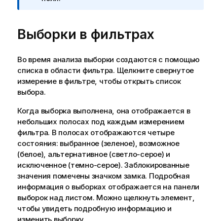
е
ч
Выборки в фильтрах
а
н
и
Во время анализа выборки создаются с помощью
е
списка в области фильтра. Щелкните свернутое
к
измерение в фильтре, чтобы открыть список
и
выбора.
н
ф
Когда выборка выполнена, она отображается в
о
небольших полосах под каждым измерением
р
фильтра. В полосах отображаются четыре
м
состояния: выбранное (зеленое), возможное
а
(белое), альтернативное (светло-серое) и
ц
исключенное (темно-серое).
Заблокированные
и
значения помечены значком замка.
Подробная
и
информация о выборках отображается на панели
выборок над листом. Можно щелкнуть элемент,
чтобы увидеть подробную информацию и
изменить выборку.