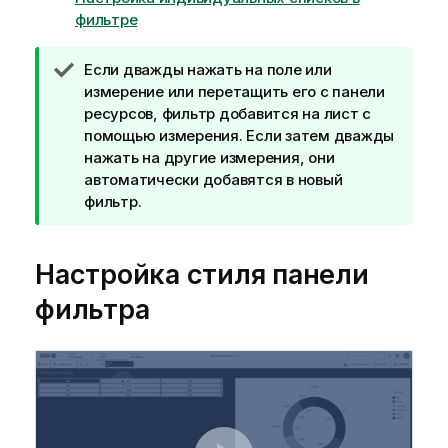
фильтре
П
Если дважды нажать на поле или
р
измерение или перетащить его с панели
и
ресурсов, фильтр добавится на лист с
м
помощью измерения. Если затем дважды
е
нажать на другие измерения, они
ч
автоматически добавятся в новый
а
фильтр.
н
и
Настройка стиля панели
е
к
фильтра
п
о
д
с
к
а
з