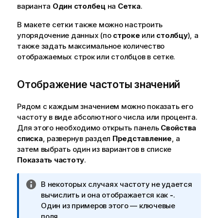
варианта
Один столбец
на
Сетка
.
В макете сетки также можно настроить
упорядочение данных (по
строке
или
столбцу
), а
также задать максимальное количество
отображаемых строк или столбцов в сетке.
Отображение частоты значений
Рядом с каждым значением можно показать его
частоту в виде абсолютного числа или процента.
Для этого необходимо открыть панель
Свойства
списка
, развернув раздел
Представление
, а
затем выбрать один из вариантов в списке
Показать частоту
.
П
В некоторых случаях частоту не удается
р
вычислить и она отображается как
-
.
и
Один из примеров этого — ключевые
м
поля.