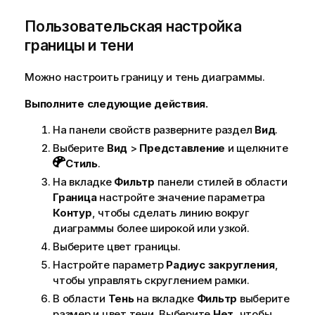
Пользовательская настройка
границы и тени
Можно настроить границу и тень диаграммы.
Выполните следующие действия.
На панели свойств разверните раздел
Вид
.
Выберите
Вид
>
Представление
и щелкните
Стиль
.
На вкладке
Фильтр
панели стилей в области
Граница
настройте значение параметра
Контур
, чтобы сделать линию вокруг
диаграммы более широкой или узкой.
Выберите цвет границы.
Настройте параметр
Радиус закругления
,
чтобы управлять скруглением рамки.
В области
Тень
на вкладке
Фильтр
выберите
размер и цвет тени. Выберите
Нет
, чтобы