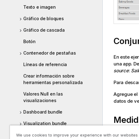
Texto e imagen
Gráfico de bloques
Gráfico de cascada
Conju
Botón
Contenedor de pestañas
En este eje
una app
. D
Líneas de referencia
source
:
Sal
Crear información sobre
Para descar
herramientas personalizada
Agregue el 
Valores Null en las
visualizaciones
datos de ve
Dashboard bundle
Medid
Visualization bundle
We use cookies to improve your experience with our websites
Usamos el 
Crear y editar visualizaciones