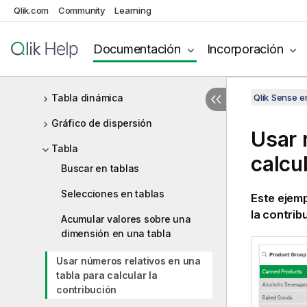
Qlik.com
Community
Learning
Menú de navegación
Información en LN
Documentación
Incorporación
Gráfico de tarta
Tabla dinámica
Qlik Sense 
Gráfico de dispersión
Usar 
Tabla
calcu
Buscar en tablas
Selecciones en tablas
Este ejemp
la contrib
Acumular valores sobre una
dimensión en una tabla
Usar números relativos en una
tabla para calcular la
contribución