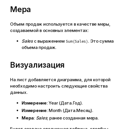
Мера
Объем продаж используется в качестве меры,
создаваемой в основных элементах:
Sales
с выражением
. Это сумма
Sum(Sales)
объема продаж.
Визуализация
На лист добавляется диаграмма, для которой
необходимо настроить следующие свойства
данных.
Измерение
:
Year
(Дата.Год).
Измерение
:
Month
(Дата.Месяц).
Мера
:
Sales
; ранее созданная мера.
Будет создана следующая таблица, столбцы