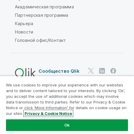
Академическая программа
Партнерская программа
Карьера
Новости
Головной офис/Контакт
Сообщество Qlik
We use cookies to improve your experience with our websites
Юридические соглашения
and to deliver content tailored to your interests. By clicking ‘Ok’,
Условия использования продуктов
you accept the use of additional cookies which may involve
data transmission to third parties. Refer to our Privacy & Cookie
Legal Policies
Юридические положения
Notice or click ‘More Information’ for details on cookie usage on
Условия использования
Товарные знаки
our sites.
Privacy & Cookie Notice
Do Not Share My Info
Ok
© QlikTech International AB, 1993-2026. Все права
защищены.