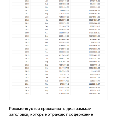
а
ц
и
и
Рекомендуется присваивать диаграммам
заголовки, которые отражают содержание