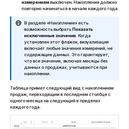
измерениям
выключен. Накопление должно
повторно начинаться в начале каждого года.
П
В разделе «Накопление» есть
р
возможность выбрать
Показать
и
исключенные значения
. Когда
м
установлен этот флажок, визуализация
е
включает любые значения измерений, не
ч
содержащие данных. Это гарантирует,
а
что все значения, включая месяцы без
н
данных о продажах, учитываются при
и
накоплении.
е
к
Таблица примет следующий вид с накоплением
и
продаж, переходящим в последнем столбце с
н
одного месяца на следующий в пределах
ф
каждого года.
о
р
м