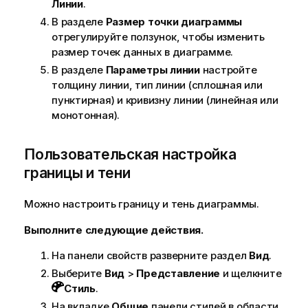
Линии
.
В разделе
Размер точки диаграммы
отрегулируйте ползунок, чтобы изменить
размер точек данных в диаграмме.
В разделе
Параметры линии
настройте
толщину линии, тип линии (сплошная или
пунктирная) и кривизну линии (линейная или
монотонная).
Пользовательская настройка
границы и тени
Можно настроить границу и тень диаграммы.
Выполните следующие действия.
На панели свойств разверните раздел
Вид
.
Выберите
Вид
>
Представление
и щелкните
Стиль
.
На вкладке
Общие
панели стилей в области