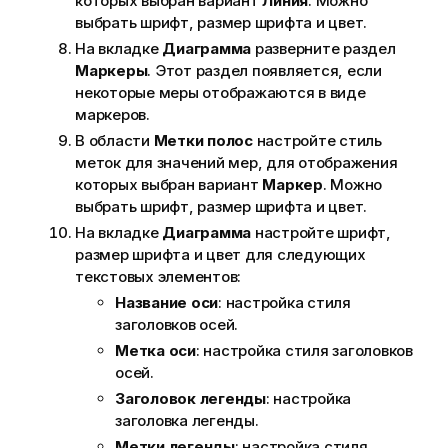
которых выбран вариант
Линия
. Можно
выбрать шрифт, размер шрифта и цвет.
На вкладке
Диаграмма
разверните раздел
Маркеры
. Этот раздел появляется, если
некоторые меры отображаются в виде
маркеров.
В области
Метки полос
настройте стиль
меток для значений мер, для отображения
которых выбран вариант
Маркер
. Можно
выбрать шрифт, размер шрифта и цвет.
На вкладке
Диаграмма
настройте шрифт,
размер шрифта и цвет для следующих
текстовых элементов:
Название оси
: настройка стиля
заголовков осей.
Метка оси
: настройка стиля заголовков
осей.
Заголовок легенды
: настройка
заголовка легенды.
Метки легенды
: настройка стиля