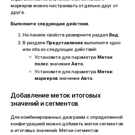
а
маркеров можно настраивать отдельно друг от
з
друга.
к
е
Выполните следующие действия.
На панели свойств разверните раздел
Вид
.
В разделе
Представление
выполните одно
или оба из следующих действий:
Установите для параметра
Метки
полос
значение
Авто
.
Установите для параметра
Метки
маркеров
значение
Авто
.
Добавление меток итоговых
значений и сегментов
Для комбинированных диаграмм с определенной
конфигурацией можно добавить метки сегментов
и итоговых значений. Метки сегментов