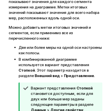
показывают значения для каждого сегмента
измерения на диаграмме. Метки итоговых
значений показывают значения для всего набора
мер, расположенных вдоль одной оси.
Можно добавить метки итоговых значений и
сегментов, если применимо все из
перечисленного ниже:
Две или более меры на одной оси настроены
как полосы.
В комбинированной диаграмме
используется вариант представления
Стопкой
. Этот параметр находится в
разделе
Внешний вид
>
Представление
.
П
Вариант представления
Стопкой
р
становится доступным, если для
и
двух или больше мер заданы
м
следующие параметры в разделе
е
Данные
>
Другие свойства
: