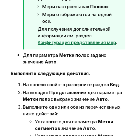
ч
Меры настроены как
Полосы
.
а
Меры отображаются на одной
н
оси.
и
Для получения дополнительной
е
информации см. раздел
к
Конфигурация представления мер
.
п
о
Для параметра
Метки полос
задано
д
значение
Авто
.
с
к
Выполните следующие действия.
а
На панели свойств разверните раздел
Вид
.
з
к
На вкладке
Представление
для параметра
е
Метки полос
выбрано значение
Авто
.
Выполните одно или оба из перечисленных
ниже действий:
Установите для параметра
Метки
сегментов
значение
Авто
.