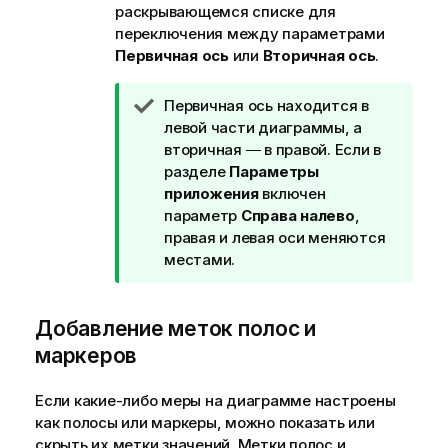
раскрывающемся списке для
переключения между параметрами
Первичная ось
или
Вторичная ось
.
П
Первичная ось находится в
р
левой части диаграммы, а
и
вторичная ― в правой. Если в
м
разделе
Параметры
е
приложения
включен
ч
параметр
Справа налево
,
а
правая и левая оси меняются
н
местами.
и
е
Добавление меток полос и
к
п
маркеров
о
д
Если какие-либо меры на диаграмме настроены
с
как полосы или маркеры, можно показать или
к
скрыть их метки значений. Метки полос и