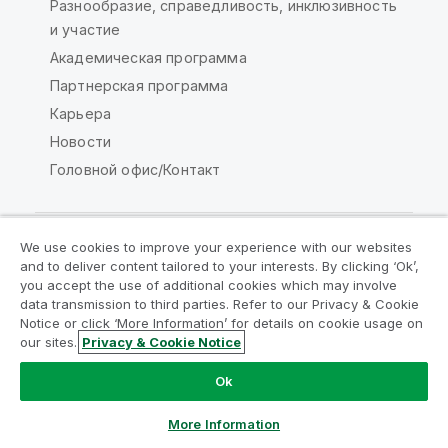
Разнообразие, справедливость, инклюзивность
и участие
Академическая программа
Партнерская программа
Карьера
Новости
Головной офис/Контакт
We use cookies to improve your experience with our websites
and to deliver content tailored to your interests. By clicking ‘Ok’,
Сообщество Qlik
you accept the use of additional cookies which may involve
data transmission to third parties. Refer to our Privacy & Cookie
Notice or click ‘More Information’ for details on cookie usage on
Юридические соглашения
our sites.
Privacy & Cookie Notice
Условия использования продуктов
Legal Policies
Юридические положения
Ok
Условия использования
Товарные знаки
More Information
Do Not Share My Info