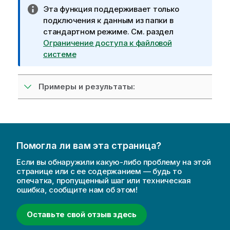
П
Эта функция поддерживает только
р
подключения к данным из папки в
и
стандартном режиме.
См. раздел
м
Ограничение доступа к файловой
е
системе
ч
а
Примеры и результаты:
н
и
е
к
и
н
Помогла ли вам эта страница?
ф
Если вы обнаружили какую-либо проблему на этой
о
странице или с ее содержанием — будь то
р
опечатка, пропущенный шаг или техническая
ошибка, сообщите нам об этом!
м
а
ц
Оставьте свой отзыв здесь
и