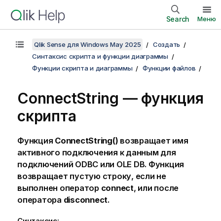
Search
Меню
Qlik Sense для Windows May 2025
Создать
Синтаксис скрипта и функции диаграммы
Функции скрипта и диаграммы
Функции файлов
ConnectString — функция
скрипта
Функция
ConnectString()
возвращает имя
активного подключения к данным для
подключений
ODBC
или
OLE DB
. Функция
возвращает пустую строку, если не
выполнен оператор
connect
, или после
оператора
disconnect
.
Синтаксис: