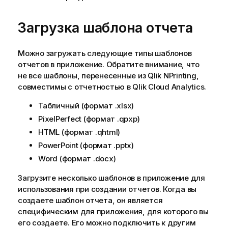
Загрузка шаблона отчета
Можно загружать следующие типы шаблонов
отчетов в приложение. Обратите внимание, что
не все шаблоны, перенесенные из
Qlik NPrinting
,
совместимы с отчетностью в
Qlik Cloud Analytics
.
Табличный (формат
.xlsx
)
PixelPerfect
(формат
.qpxp
)
HTML
(формат
.qhtml
)
PowerPoint
(формат
.pptx
)
Word
(формат
.docx
)
Загрузите несколько шаблонов в
приложение
для
использования при создании отчетов. Когда вы
создаете шаблон отчета, он является
специфическим для приложения, для которого вы
его создаете. Его можно подключить к другим