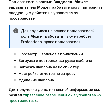
Пользователи с ролями
Владелец
,
Может
управлять
или
Может работать
могут выполнять
следующие действия в управляемом
пространстве:
П
Для подписок на основе пользователей
р
роль
Может работать
также требует
и
Professional
права пользователя.
м
е
Просмотр шаблонов в приложении
ч
Загрузка и повторная загрузка шаблона
а
Загрузка шаблона на компьютер
н
Настройка отчетов по запросу
и
Удаление шаблона
е
к
Для получения дополнительной информации см.
и
раздел
Управление разрешениями в управляемых
н
пространствах
.
ф
о