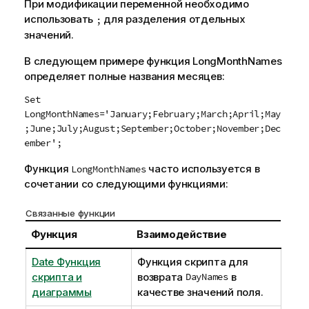
При модификации
переменной
необходимо
использовать
для разделения отдельных
;
значений.
В следующем примере функция LongMonthNames
определяет полные названия месяцев:
Set
LongMonthNames='January;February;March;April;May
;June;July;August;September;October;November;Dec
ember';
Функция
часто используется в
LongMonthNames
сочетании со следующими функциями:
Связанные функции
Функция
Взаимодействие
Date Функция
Функция скрипта для
скрипта и
возврата
DayNames
в
диаграммы
качестве значений
поля
.