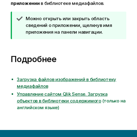
а
приложении
в библиотеке медиафайлов.
н
и
П
Можно открыть или закрыть область
е
р
сведений о приложении, щелкнув имя
к
и
приложения на панели навигации.
п
м
о
е
д
ч
с
Подробнее
а
к
н
а
и
з
е
Загрузка файлов изображений в библиотеку
к
к
медиафайлов
е
п
Управление сайтом Qlik Sense. Загрузка
о
объектов в библиотеки содержимого
(только на
д
английском языке)
с
к
а
з