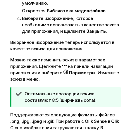
умолчанию.
Откроется
Библиотека медиафайлов
.
Выберите изображение, которое
необходимо использовать в качестве эскиза
для приложения, и щелкните
Закрыть
.
Выбранное изображение теперь используется в
качестве эскиза для приложения.
Можно также изменить эскиз в параметрах
приложения. Щелкните
на панели навигации
приложения и выберите
Параметры
. Измените
эскиз в меню.
П
Оптимальные пропорции эскиза
р
составляют 8:5 (ширина:высота).
и
м
Поддерживаются следующие форматы файлов:
е
.
png
, .
jpg
, .
jpeg
и .
gif
.
При работе с
Qlik Sense
в
Qlik
ч
Cloud
изображения загружаются в папку
В