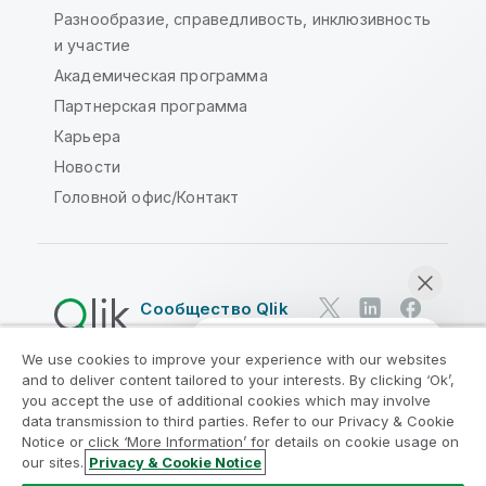
Разнообразие, справедливость, инклюзивность
и участие
Академическая программа
Партнерская программа
Карьера
Новости
Головной офис/Контакт
Сообщество Qlik
We use cookies to improve your experience with our websites
Юридические соглашения
and to deliver content tailored to your interests. By clicking ‘Ok’,
Условия использования продуктов
you accept the use of additional cookies which may involve
data transmission to third parties. Refer to our Privacy & Cookie
Legal Policies
Юридические положения
Notice or click ‘More Information’ for details on cookie usage on
Условия использования
Товарные знаки
our sites.
Privacy & Cookie Notice
Начать чат