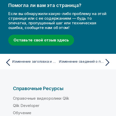
к
Помогла ли вам эта страница?
е
Если вы обнаружили какую-либо проблему на этой
странице или с ее содержанием — будь то
опечатка, пропущенный шаг или техническая
ошибка, сообщите нам об этом!
Оставьте свой отзыв здесь
Изменение заголовка и описания приложения
Изменение сведений о приложении
Справочные Ресурсы
Справочные видеоролики Qlik
Qlik Developer
Обучение