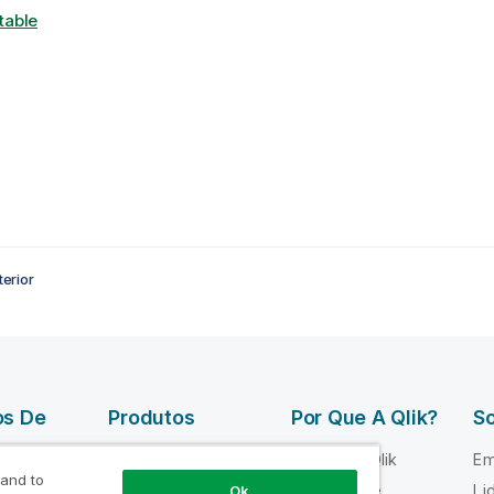
table
erior
os De
Produtos
Por Que A Qlik?
So
DATA
Por que a Qlik
Em
INTEGRATION
 and to
 Qlik
Confiança e
Li
Ok
AND QUALITY