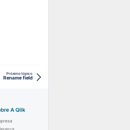
Próximo tópico
Rename field
bre A Qlik
presa
derança