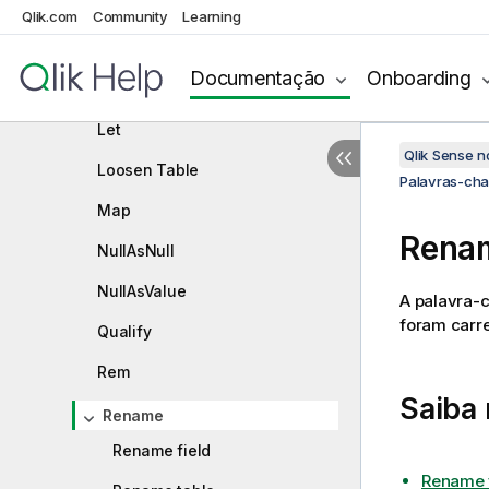
Force
Qlik.com
Community
Learning
From
Documentação
Onboarding
Load
Let
Qlik Sense 
Loosen Table
Palavras-cha
Map
Rena
NullAsNull
NullAsValue
A palavra-
foram carr
Qualify
Rem
Saiba
Rename
Rename field
Rename f