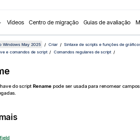
Vídeos
Centro de migração
Guias de avaliação
M
no Windows May 2025
Criar
Sintaxe de scripts e funções de gráfico
ve e comandos de script
Comandos regulares de script
me
chave do script
Rename
pode ser usada para renomear campos 
egadas.
 mais
ield