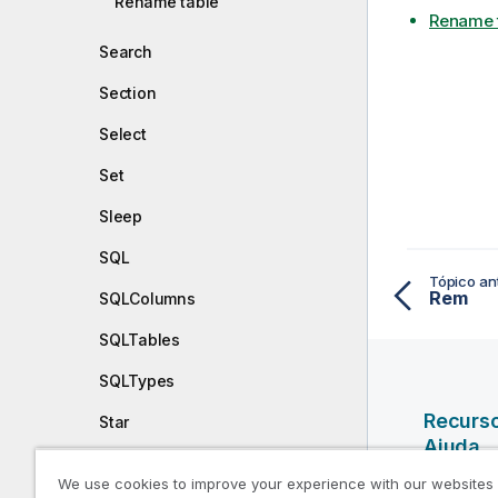
Rename table
Rename 
Search
Section
Select
Set
Sleep
SQL
Tópico ant
Rem
SQLColumns
SQLTables
SQLTypes
Recurs
Star
Ajuda
Store
We use cookies to improve your experience with our websites
Vídeos da