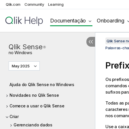
Qlik.com
Community
Learning
Documentação
Onboarding
Qlik Sense 
Qlik Sense
®
Palavras-cha
no
Windows
Prefi
May 2025
Os prefixo
Ajuda do Qlik Sense no Windows
comandos d
sufixos par
Novidades no Qlik Sense
Todas as p
Comece a usar o Qlik Sense
caracteres
nos comand
Criar
Gerenciando dados
Use a caix