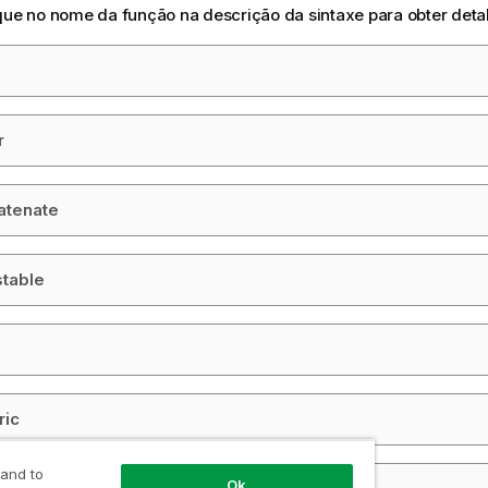
que no nome da função na descrição da sintaxe para obter deta
r
atenate
table
ric
 and to
Ok