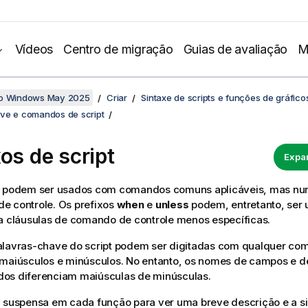
Vídeos
Centro de migração
Guias de avaliação
M
no Windows May 2025
Criar
Sintaxe de scripts e funções de gráfico
ve e comandos de script
xos de script
Expan
s podem ser usados com comandos comuns aplicáveis, mas n
e controle. Os prefixos
when
e
unless
podem, entretanto, ser
a cláusulas de comando de controle menos específicas.
alavras-chave do script podem ser digitadas com qualquer co
 maiúsculos e minúsculos. No entanto, os nomes de campos e d
os diferenciam maiúsculas de minúsculas.
a suspensa em cada função para ver uma breve descrição e a s