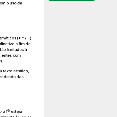
om o uso da
temáticos
(+ * / =)
licativo a fim de
tão limitados à
icientes com
s.
 texto estático,
ependendo das
olo
esteja