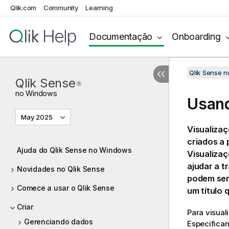
Qlik.com
Community
Learning
Documentação
Onboarding
Qlik Sense 
Qlik Sense
®
no
Windows
Usand
May 2025
Visualiza
criados a 
Ajuda do Qlik Sense no Windows
Visualizaç
ajudar a 
Novidades no Qlik Sense
podem ser
Comece a usar o Qlik Sense
um título 
Criar
Para visua
Gerenciando dados
Especificam