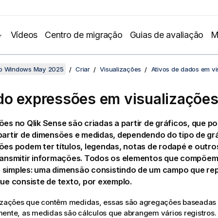
Vídeos
Centro de migração
Guias de avaliação
M
no Windows May 2025
Criar
Visualizações
Ativos de dados em vi
o expressões em visualizaçõe
ções no
Qlik Sense
são criadas a partir de gráficos, que po
partir de dimensões e medidas, dependendo do tipo de grá
ões podem ter títulos, legendas, notas de rodapé e outr
transmitir informações. Todos os elementos que compõem 
 simples: uma dimensão consistindo de um campo que re
que consiste de texto, por exemplo.
lizações que contêm medidas, essas são agregações baseada
ente, as medidas são cálculos que abrangem vários registros.