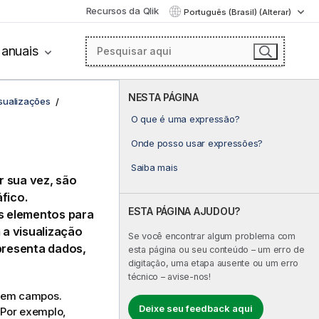
Recursos da Qlik
Português (Brasil) (Alterar)
anuais
NESTA PÁGINA
sualizações
O que é uma expressão?
s
Onde posso usar expressões?
Saiba mais
r sua vez, são
fico.
ESTA PÁGINA AJUDOU?
os elementos para
a visualização
Se você encontrar algum problema com
presenta dados,
esta página ou seu conteúdo – um erro de
digitação, uma etapa ausente ou um erro
técnico – avise-nos!
s em campos.
Deixe seu feedback aqui
 Por exemplo,