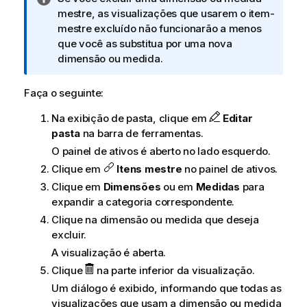
o
mestre, as visualizações que usarem o item-
t
mestre excluído não funcionarão a menos
a
que você as substitua por uma nova
i
dimensão ou medida.
n
f
Faça o seguinte:
o
Na exibição de pasta, clique em
Editar
r
pasta
na barra de ferramentas.
m
a
O painel de ativos é aberto no lado esquerdo.
t
Clique em
Itens mestre
no painel de ativos.
i
Clique em
Dimensões
ou em
Medidas
para
v
expandir a categoria correspondente.
a
Clique na dimensão ou medida que deseja
excluir.
A visualização é aberta.
Clique
na parte inferior da visualização.
Um diálogo é exibido, informando que todas as
visualizações que usam a dimensão ou medida