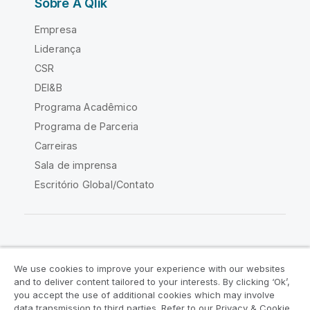
Sobre A Qlik
Empresa
Liderança
CSR
DEI&B
Programa Acadêmico
Programa de Parceria
Carreiras
Sala de imprensa
Escritório Global/Contato
Comunidade Qlik
We use cookies to improve your experience with our websites
and to deliver content tailored to your interests. By clicking ‘Ok’,
Acordos legais
Termos do produto
you accept the use of additional cookies which may involve
data transmission to third parties. Refer to our Privacy & Cookie