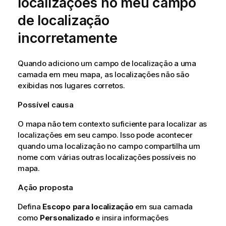
localizações no meu campo
n
f
de localização
o
incorretamente
r
m
a
Quando adiciono um campo de localização a uma
t
camada em meu mapa, as localizações não são
i
exibidas nos lugares corretos.
v
a
Possível causa
O mapa não tem contexto suficiente para localizar as
localizações em seu campo. Isso pode acontecer
quando uma localização no campo compartilha um
nome com várias outras localizações possíveis no
mapa.
Ação proposta
Defina
Escopo para localização
em sua camada
como
Personalizado
e insira informações