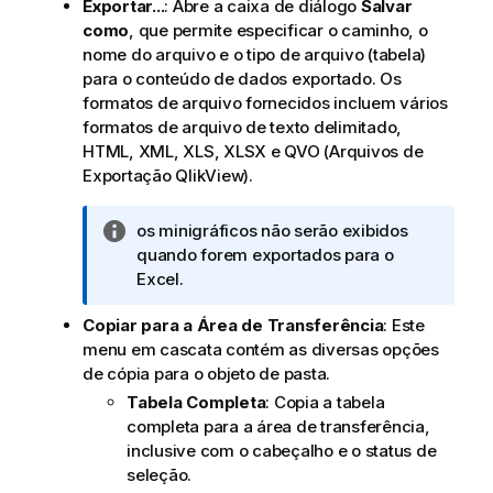
Exportar...
: Abre a caixa de diálogo
Salvar
como
, que permite especificar o caminho, o
nome do arquivo e o tipo de arquivo (tabela)
para o conteúdo de dados exportado.
Os
formatos de arquivo fornecidos incluem vários
formatos de arquivo de texto delimitado,
HTML, XML, XLS, XLSX e QVO (Arquivos de
Exportação QlikView).
N
os minigráficos não serão exibidos
o
quando forem exportados para o
t
Excel.
a
Copiar para a Área de Transferência
: Este
i
menu em cascata contém as diversas opções
n
de cópia para o objeto de pasta.
f
o
Tabela Completa
: Copia a tabela
r
completa para a área de transferência,
m
inclusive com o cabeçalho e o status de
a
seleção.