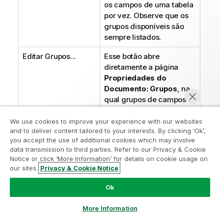
os campos de uma tabela
por vez. Observe que os
grupos disponíveis são
sempre listados.
Editar Grupos...
Esse botão abre
diretamente a página
Propriedades do
Documento: Grupos
, na
qual grupos de campos a
serem usados como
dimensões podem ser
We use cookies to improve your experience with our websites
and to deliver content tailored to your interests. By clicking ‘Ok’,
definidos.
Participe do Programa de Modernização
you accept the use of additional cookies which may involve
data transmission to third parties. Refer to our Privacy & Cookie
Animar...
Abre a caixa de diálogo
do Analytics
Notice or click ‘More Information’ for details on cookie usage on
Animação
, pela qual você
our sites.
Privacy & Cookie Notice
Modernize sem comprometer seus valiosos aplicativos
pode fazer uso da
Bater papo agora
QlikView com o Programa de Modernização do Analytics.
primeira dimensão do
Ok
Clique aqui
para mais informações ou entre em contato:
gráfico para animação. A
ampquestions@qlik.com
animação só está
More Information
disponível para gráficos