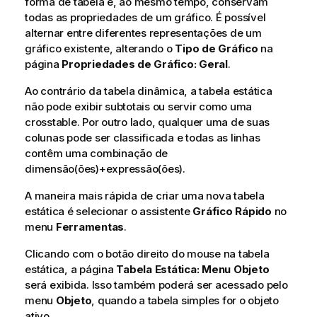
forma de tabela e, ao mesmo tempo, conservam
todas as propriedades de um gráfico. É possível
alternar entre diferentes representações de um
gráfico existente, alterando o
Tipo de Gráfico
na
página
Propriedades de Gráfico: Geral
.
Ao contrário da tabela dinâmica, a tabela estática
não pode exibir subtotais ou servir como uma
crosstable. Por outro lado, qualquer uma de suas
colunas pode ser classificada e todas as linhas
contêm uma combinação de
dimensão(ões)+expressão(ões).
A maneira mais rápida de criar uma nova tabela
estática é selecionar o assistente
Gráfico Rápido
no
menu
Ferramentas
.
Clicando com o botão direito do mouse na tabela
estática, a página
Tabela Estática: Menu Objeto
será exibida. Isso também poderá ser acessado pelo
menu
Objeto
, quando a tabela simples for o objeto
ativo.