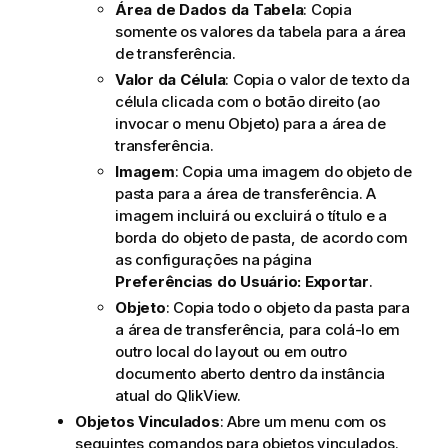
t
Área de Dados da Tabela
: Copia
i
somente os valores da tabela para a área
v
de transferência.
a
Valor da Célula
: Copia o valor de texto da
célula clicada com o botão direito (ao
invocar o menu Objeto) para a área de
transferência.
Imagem
: Copia uma imagem do objeto de
pasta para a área de transferência. A
imagem incluirá ou excluirá o título e a
borda do objeto de pasta, de acordo com
as configurações na página
Preferências do Usuário: Exportar
.
Objeto
: Copia todo o objeto da pasta para
a área de transferência, para colá-lo em
outro local do layout ou em outro
documento aberto dentro da instância
atual do QlikView.
Objetos Vinculados
: Abre um menu com os
seguintes comandos para objetos vinculados.