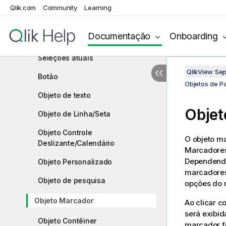
Tabela
Qlik.com
Community
Learning
Gráficos
Documentação
Onboarding
Caixa de entrada
Seleções atuais
QlikView Se
Botão
Objetos de P
Objeto de texto
Objet
Objeto de Linha/Seta
Objeto Controle
O objeto m
Deslizante/Calendário
Marcadores
Dependendo
Objeto Personalizado
marcadores
Objeto de pesquisa
opções do
Objeto Marcador
Ao clicar c
será exibi
Objeto Contêiner
marcador fo