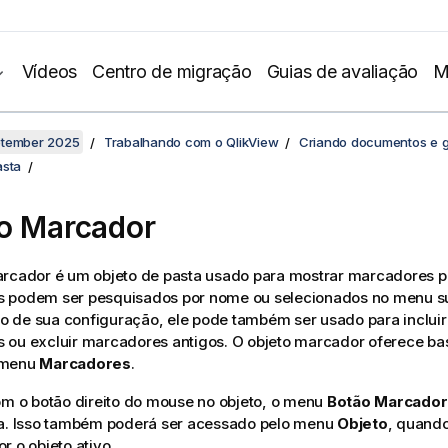
Vídeos
Centro de migração
Guias de avaliação
M
ptember 2025
Trabalhando com o QlikView
Criando documentos e g
asta
o Marcador
arcador é um objeto de pasta usado para mostrar marcadores p
 podem ser pesquisados por nome ou selecionados no menu s
 de sua configuração, ele pode também ser usado para incluir
 ou excluir marcadores antigos. O objeto marcador oferece ba
 menu
Marcadores
.
om o botão direito do mouse no objeto, o menu
Botão Marcador
da. Isso também poderá ser acessado pelo menu
Objeto
, quando
r o objeto ativo.