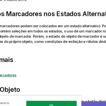
s Marcadores nos Estados Alterna
 marcadores podem ser colocados em um estado alternativo. 
ontém seleções em todos os estados, o uso de um marcador nã
bjeto de marcador. Porém, o estado do objeto de marcador é u
s do próprio objeto, como condições de exibição e rótulos din
 mais
rcadores
Objeto
jeto
do marcador é aberto quando você clica com o botão dire
 and to
Ok