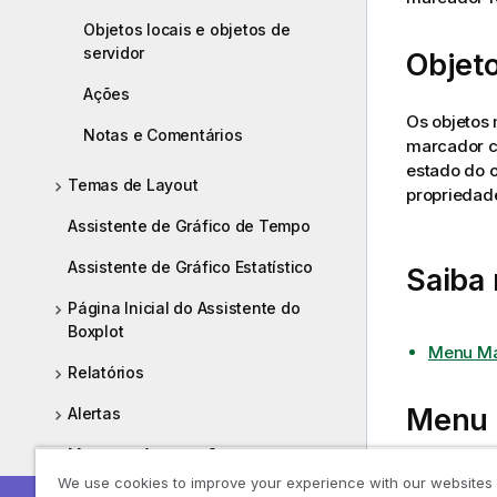
Objetos locais e objetos de
servidor
Objeto
Ações
Os objetos
Notas e Comentários
marcador c
estado do o
Temas de Layout
propriedade
Assistente de Gráfico de Tempo
Assistente de Gráfico Estatístico
Saiba
Página Inicial do Assistente do
Boxplot
Menu Ma
Relatórios
Menu 
Alertas
Macros e Automação
O menu
Ob
We use cookies to improve your experience with our websites