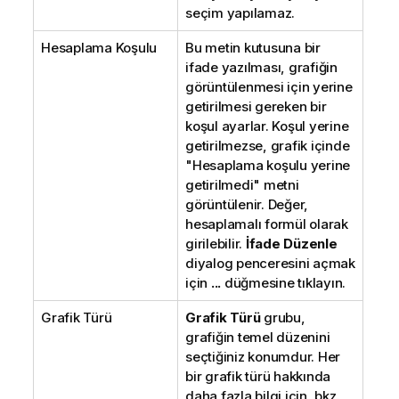
seçim yapılamaz.
Hesaplama Koşulu
Bu metin kutusuna bir
ifade yazılması, grafiğin
görüntülenmesi için yerine
getirilmesi gereken bir
koşul ayarlar. Koşul yerine
getirilmezse, grafik içinde
"Hesaplama koşulu yerine
getirilmedi" metni
görüntülenir. Değer,
hesaplamalı formül olarak
girilebilir.
İfade Düzenle
diyalog penceresini açmak
için
...
düğmesine tıklayın.
Grafik Türü
Grafik Türü
grubu,
grafiğin temel düzenini
seçtiğiniz konumdur. Her
bir grafik türü hakkında
daha fazla bilgi için, bkz.