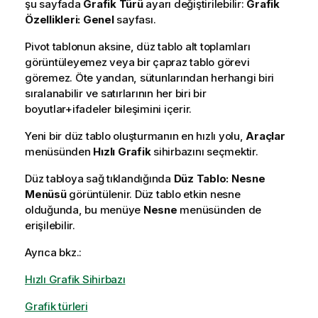
şu sayfada
Grafik Türü
ayarı değiştirilebilir:
Grafik
Özellikleri: Genel
sayfası.
Pivot tablonun aksine, düz tablo alt toplamları
görüntüleyemez veya bir çapraz tablo görevi
göremez. Öte yandan, sütunlarından herhangi biri
sıralanabilir ve satırlarının her biri bir
boyutlar+ifadeler bileşimini içerir.
Yeni bir düz tablo oluşturmanın en hızlı yolu,
Araçlar
menüsünden
Hızlı Grafik
sihirbazını seçmektir.
Düz tabloya sağ tıklandığında
Düz Tablo: Nesne
Menüsü
görüntülenir. Düz tablo etkin nesne
olduğunda, bu menüye
Nesne
menüsünden de
erişilebilir.
Ayrıca bkz.:
Hızlı Grafik Sihirbazı
Grafik türleri