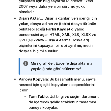
çalışması için bilgisayarda Microsoft Excel
2007 veya daha yeni bir sürümü yüklü
olmalıdır.
Dışarı Aktar...
: Dışarı aktarılan veri içeriği için
yolun, dosya adının ve (tablo) dosya türünün
belirtilebileceği
Farklı Kaydet
diyalog
penceresini açar.
HTML, XML, XLS, XLSX ve
QVO (QlikView - Dışa Aktarma Dosyaları)
biçimlerini kapsayan bir dizi ayrılmış metin
dosyası biçimi sunulur.
B
Mini grafikler, Excel'e dışa aktarma
i
yapıldığında görüntülenmez!
l
Panoya Kopyala
: Bu basamaklı menü, sayfa
g
nesnesi için çeşitli kopyalama seçeneklerini
i
içerir.
n
o
Tam Tablo
: Üst bilgi ve seçim durumunu
t
da içerecek şekilde tablonun tamamını
u
panoya kopyalar.