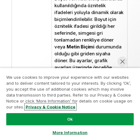
kullanıldığında öznitelik
ifadeleri yoluyla dinamik olarak
biçimlendirilebilir. Boyut için
öznitelik ifadesi girildiği her
seferinde, simgesi gri
tonlamadan renkliye döner
veya
Metin Biçimi
durumunda
olduğu gibi griden siyaha
döner. Bu ayarlar, grafik
ayarları üzerinde önceliğe
sahiptir. Yer tutucuları veya
We use cookies to improve your experience with our websites
boyutun öznitelik ifadesini
and to deliver content tailored to your interests. By clicking ‘Ok’,
görüntülemek için herhangi bir
you accept the use of additional cookies which may involve
boyutun önündeki "+" ifade
data transmission to third parties. Refer to our Privacy & Cookie
Analiz Modernleştirme Programına katılın
Notice or click ‘More Information’ for details on cookie usage on
simgesine tıklayın.
our sites.
Privacy & Cookie Notice
Analiz Modernleştirme Programı ile değerli QlikView
Şimdi sohbet et
Arka Plan Rengi
: Boyut
uygulamalarınızı ödün vermeden modernleştirin.
Bize
Ok
hücresinin hücre arka plan
ulaşmak
ve daha fazla bilgi almak için buraya tıklayın:
rengini hesaplamaya yönelik
ampquestions@qlik.com
More Information
bir öznitelik ifadesi girmek