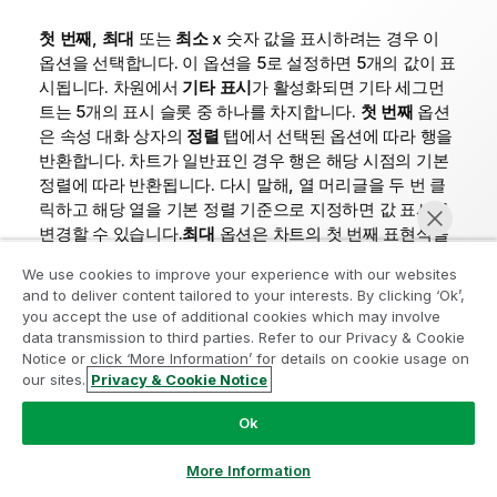
첫 번째
,
최대
또는
최소
x 숫자 값을 표시하려는 경우 이
옵션을 선택합니다. 이 옵션을 5로 설정하면 5개의 값이 표
시됩니다. 차원에서
기타 표시
가 활성화되면 기타 세그먼
트는 5개의 표시 슬롯 중 하나를 차지합니다.
첫 번째
옵션
은 속성 대화 상자의
정렬
탭에서 선택된 옵션에 따라 행을
반환합니다. 차트가 일반표인 경우 행은 해당 시점의 기본
정렬에 따라 반환됩니다. 다시 말해, 열 머리글을 두 번 클
릭하고 해당 열을 기본 정렬 기준으로 지정하면 값 표시를
변경할 수 있습니다.
최대
옵션은 차트의 첫 번째 표현식을
바탕으로 내림차순으로 해당 행을 반환합니다. 일반표에서
We use cookies to improve your experience with our websites
사용되는 경우 표시되는 차원 값은 표현식을 대화식으로
and to deliver content tailored to your interests. By clicking ‘Ok’,
정렬하는 동안 일관적으로 유지됩니다. 표현식의 순서가
you accept the use of additional cookies which may involve
변경되면 차원 값이 변경될 수 있습니다.
최소
옵션은 차트
data transmission to third parties. Refer to our Privacy & Cookie
의 첫 번째 표현식을 바탕으로 오름차순으로 해당 행을 반
Notice or click ‘More Information’ for details on cookie usage on
분석 현대화 프로그램에 참여
환합니다. 일반표에서 사용되는 경우 표시되는 차원 값은
our sites.
Privacy & Cookie Notice
지금 채팅
표현식을 대화식으로 정렬하는 동안 일관적으로 유지됩니
분석 현대화 프로그램으로 귀중한 QlikView 앱을 손상시키지
Ok
다. 표현식의 순서가 변경되면 차원 값이 변경될 수 있습니
않고 현대화하십시오.
여기를 클릭
하여 자세한 내용을 참조하
다.표시할 값의 수를 입력합니다. 값은 계산 수식으로 입력
거나 다음에 연결하십시오.
ampquestions@qlik.com
More Information
할 수 있습니다.
...
버튼을 클릭하면
표현식 편집
대화 상자