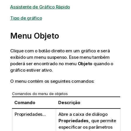
i
Assistente de Gráfico Rápido
n
f
Tipo de gráfico
o
r
m
Menu Objeto
a
t
Clique com o botão direito em um gráfico e será
i
exibido um menu suspenso. Esse menu também
v
poderá ser encontrado no menu
Objeto
quando o
a
gráfico estiver ativo.
O menu contém os seguintes comandos:
Comandos do menu de objetos
Comando
Descrição
Propriedades...
Abre a caixa de diálogo
Propriedades
, que permite
especificar os parâmetros