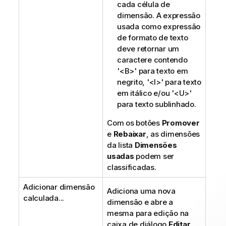
cada célula de
dimensão. A expressão
usada como expressão
de formato de texto
deve retornar um
caractere contendo
'<B>' para texto em
negrito, '<I>' para texto
em itálico e/ou '<U>'
para texto sublinhado.
Com os botões
Promover
e
Rebaixar
, as dimensões
da lista
Dimensões
usadas
podem ser
classificadas.
Adicionar dimensão
Adiciona uma nova
calculada...
dimensão e abre a
mesma para edição na
caixa de diálogo
Editar