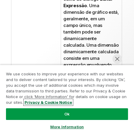
Expressão
. Uma
dimensão de gráfico está,
geralmente, em um
campo único, mas
também pode ser
dinamicamente
calculada. Uma dimensão
dinamicamente calculada
consiste em uma
expressão envolvendo
um ou mais campos.
We use cookies to improve your experience with our websites
Todas as funções-padrão
and to deliver content tailored to your interests. By clicking ‘Ok’,
Participe do Programa de Modernização
podem ser usadas. As
you accept the use of additional cookies which may involve
funções de agregação
data transmission to third parties. Refer to our Privacy & Cookie
do Analytics
Notice or click ‘More Information’ for details on cookie usage on
não devem ser usadas,
our sites.
Privacy & Cookie Notice
mas a função Aggr pode
Modernize sem comprometer seus valiosos aplicativos
Bater papo agora
ser incluída para se obter
QlikView com o Programa de Modernização do Analytics.
Ok
uma agregação aninhada.
Clique aqui
para mais informações ou entre em contato:
ampquestions@qlik.com
Sintaxe da expressão
More Information
para fórmulas calculadas