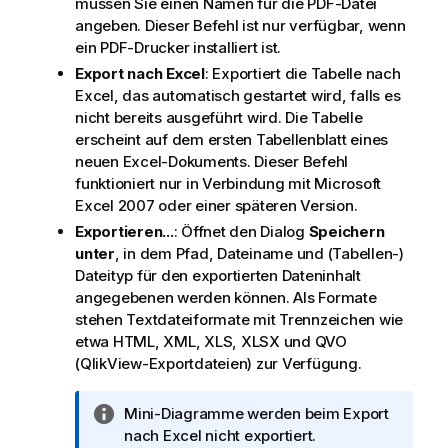
müssen Sie einen Namen für die PDF-Datei
angeben. Dieser Befehl ist nur verfügbar, wenn
ein PDF-Drucker installiert ist.
Export nach Excel
: Exportiert die Tabelle nach
Excel, das automatisch gestartet wird, falls es
nicht bereits ausgeführt wird. Die Tabelle
erscheint auf dem ersten Tabellenblatt eines
neuen Excel-Dokuments. Dieser Befehl
funktioniert nur in Verbindung mit Microsoft
Excel 2007 oder einer späteren Version.
Exportieren...
: Öffnet den Dialog
Speichern
unter
, in dem Pfad, Dateiname und (Tabellen-)
Dateityp für den exportierten Dateninhalt
angegebenen werden können.
Als Formate
stehen Textdateiformate mit Trennzeichen wie
etwa HTML, XML, XLS, XLSX und QVO
(QlikView-Exportdateien) zur Verfügung.
I
Mini-Diagramme werden beim Export
n
nach Excel nicht exportiert.