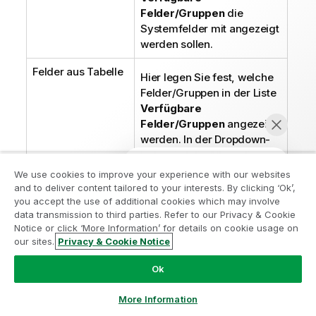
Felder/Gruppen
die
Systemfelder mit angezeigt
werden sollen.
Felder aus Tabelle
Hier legen Sie fest, welche
Felder/Gruppen in der Liste
Verfügbare
Felder/Gruppen
angezeigt
werden. In der Dropdown-
Liste wird die Alternative
Alle Tabellen
We use cookies to improve your experience with our websites
Nehmen Sie am Analyse-
standardmäßig angezeigt.
and to deliver content tailored to your interests. By clicking ‘Ok’,
Modernisierungsprogramm teil
you accept the use of additional cookies which may involve
Durch die Option
Alle
data transmission to third parties. Refer to our Privacy & Cookie
Tabellen (qualifiziert)
Notice or click ‘More Information’ for details on cookie usage on
Modernisieren Sie mit dem Analyse-
werden den Feldnamen die
our sites.
Privacy & Cookie Notice
Modernisierungsprogramm, ohne Ihre wertvollen
Jetzt chatten
Namen der Tabellen, in
QlikView-Apps zu gefährden.
Klicken Sie hier
für weitere
denen sie vorkommen,
Ok
Informationen oder kontaktieren Sie uns:
vorangestellt. Dies
ampquestions@qlik.com
bedeutet, dass wichtige
More Information
Felder (zur Verbindung)