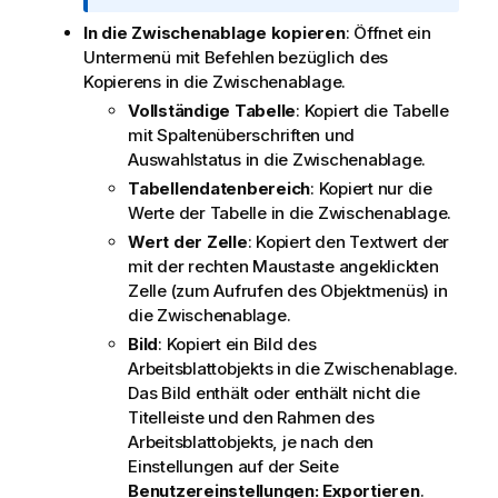
f
In die Zwischenablage kopieren
: Öffnet ein
o
Untermenü mit Befehlen bezüglich des
r
Kopierens in die Zwischenablage.
m
a
Vollständige Tabelle
: Kopiert die Tabelle
t
mit Spaltenüberschriften und
i
Auswahlstatus in die Zwischenablage.
o
Tabellendatenbereich
: Kopiert nur die
n
Werte der Tabelle in die Zwischenablage.
s
Wert der Zelle
: Kopiert den Textwert der
h
mit der rechten Maustaste angeklickten
i
Zelle (zum Aufrufen des Objektmenüs) in
n
die Zwischenablage.
w
Bild
: Kopiert ein Bild des
e
Arbeitsblattobjekts in die Zwischenablage.
i
Das Bild enthält oder enthält nicht die
s
Titelleiste und den Rahmen des
Arbeitsblattobjekts, je nach den
Einstellungen auf der Seite
Benutzereinstellungen: Exportieren
.