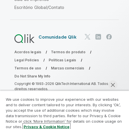
Escritório Global/Contato
Comunidade Qlik
Acordos legais
Termos do produto
Legal Policies
Políticas Legais
Termos de uso
Marcas comerciais
Do Not Share My Info
Copyright © 1993-2026 QlikTech International AB. Todos os
direitos reservados.
We use cookies to improve your experience with our websites
and to deliver content tailored to your interests. By clicking ‘Ok’,
Participe do Programa de Modernização
you accept the use of additional cookies which may involve
data transmission to third parties. Refer to our Privacy & Cookie
do Analytics
Notice or click ‘More Information’ for details on cookie usage on
our sites.
Privacy & Cookie Notice