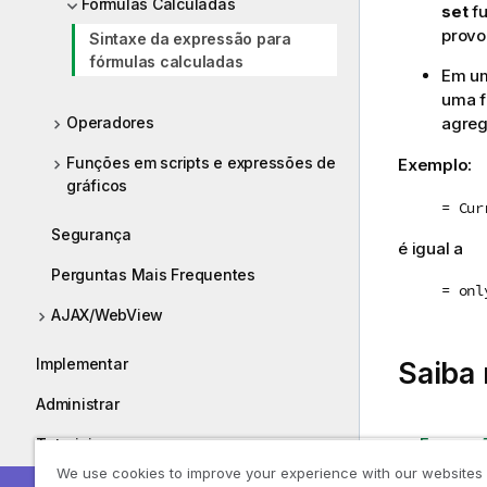
Fórmulas Calculadas
set
fu
provo
Sintaxe da expressão para
fórmulas calculadas
Em um
uma f
Operadores
agreg
Funções em scripts e expressões de
Exemplo:
gráficos
= Cur
Segurança
é igual a
Perguntas Mais Frequentes
= onl
AJAX/WebView
Implementar
Saiba
Administrar
Expressõ
Tutoriais
We use cookies to improve your experience with our websites
Guias