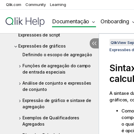
Qlik.com
Community
Learning
Funções
Palavras-chave e comandos de
Documentação
Onboarding
script
Expressões de script
QlikView Se
Expressões de gráficos
Expressões d
Definindo o escopo de agregação
Sinta
Funções de agregação do campo
de entrada especiais
calcu
Análise de conjunto e expressões
de conjunto
A sintaxe 
gráficos, 
Expressão de gráfico e sintaxe de
agregação
Como 
compo
Exemplos de Qualificadores
o qua
Agregados
é opc