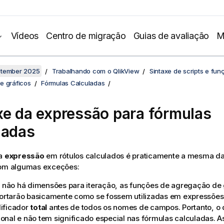
Vídeos
Centro de migração
Guias de avaliação
M
ptember 2025
Trabalhando com o QlikView
Sintaxe de scripts e fun
e gráficos
Fórmulas Calculadas
xe da expressão para fórmulas
ladas
da
expressão
em rótulos calculados é praticamente a mesma d
com algumas exceções:
não há dimensões para iteração, as funções de agregação de 
rtarão basicamente como se fossem utilizadas em expressões
lificador
total
antes de todos os nomes de campos. Portanto, o 
ional e não tem significado especial nas fórmulas calculadas. A