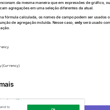
ncionam da mesma maneira que em expressões de gráfico, ou 
cam agregações em uma seleção diferentes da atual.
a fórmula calculada, os nomes de campo podem ser usados 
unção de agregação incluída. Nesse caso,
only
será usado co
ação.
rency
y(Currency)
 mais
es de gráficos
 and to
Ok