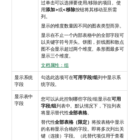
过单击可以选择要使用/移除的项目。使
用
添加 >
或
< 移除
按钮将其移动至所需
列。
显示的维度数量因不同的图表类型而异。
显示在不止一个内部表格中的全部字段可
以关键字符号开头。饼图，折线图和散点
图不会显示超过两个维度。条形图最多可
显示三个维度。
文档属性：组
显示系统
勾选此选项可在
可用字段/组
列中显示系
字段
统字段。
显示表中
您可以从此控制哪些字段/组显示在
可用
字段
字段/组
列表中。默认情况下，下拉列表
将显示替代性
全部表格
。
替代性
全部表格（限定）
将按表格中显示
的名称显示合格的字段。即将多次列出关
键（连接）字段。（此替代项仅用于查看