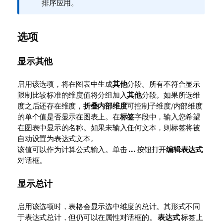
注
排序应用。
释
选项
显示其他
启用该选项，将在图表中生成
其他
分段。所有不符合显示
限制比较标准的维度值将分组加入
其他
分段。如果所选维
度之后还存在维度，
折叠内部维度
可控制子维度/内部维度
的单个值是否显示在图表上。在
标签
字段中，输入您希望
在图表中显示的名称。如果未输入任何文本，则标签将被
自动设置为表达式文本。
该值可以作为计算公式输入。单击
...
按钮打开
编辑表达式
对话框。
显示总计
启用该选项时，表格会显示选中维度的总计。其形式不同
于表达式总计，但仍可以在属性对话框的。
表达式
标签上