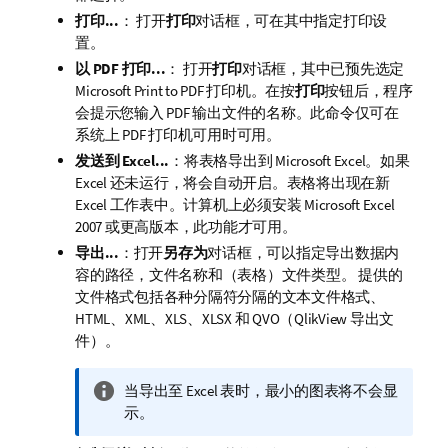
打印...
： 打开
打印
对话框，可在其中指定打印设
置。
以 PDF 打印...
： 打开
打印
对话框，其中已预先选定
Microsoft Print to PDF
打印机。在按
打印
按钮后，程序
会提示您输入 PDF 输出文件的名称。此命令仅可在
系统上 PDF 打印机可用时可用。
发送到 Excel...
：将表格导出到 Microsoft Excel。如果
Excel 还未运行，将会自动开启。表格将出现在新
Excel 工作表中。计算机上必须安装 Microsoft Excel
2007 或更高版本，此功能才可用。
导出...
：打开
另存为
对话框，可以指定导出数据内
容的路径，文件名称和（表格）文件类型。
提供的
文件格式包括各种分隔符分隔的文本文件格式、
HTML、XML、XLS、XLSX 和 QVO（QlikView 导出文
件）。
信
当导出至 Excel 表时，最小的图表将不会显
息
示。
注