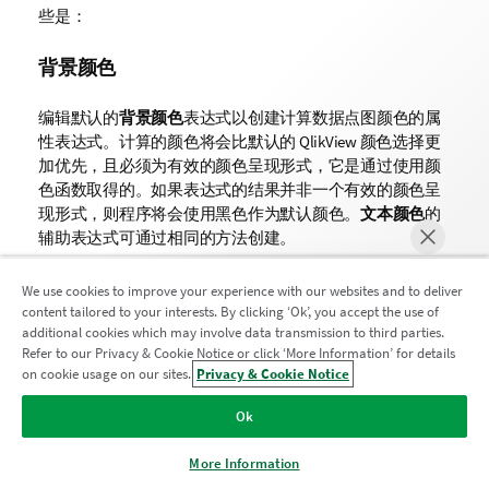
些是：
背景颜色
编辑默认的
背景颜色
表达式以创建计算数据点图颜色的属
性表达式。计算的颜色将会比默认的 QlikView 颜色选择更
加优先，且必须为有效的颜色呈现形式，它是通过使用颜
色函数取得的。如果表达式的结果并非一个有效的颜色呈
现形式，则程序将会使用黑色作为默认颜色。
文本颜色
的
辅助表达式可通过相同的方法创建。
颜色函数
We use cookies to improve your experience with our websites and to deliver
content tailored to your interests. By clicking ‘Ok’, you accept the use of
文本颜色
additional cookies which may involve data transmission to third parties.
Refer to our Privacy & Cookie Notice or click ‘More Information’ for details
加入分析现代化计划
on cookie usage on our sites.
Privacy & Cookie Notice
文本颜色
的辅助表达式可用与背景颜色相同的方法创建
马上聊天
（见以上）。
使用分析现代化计划实现现代化，同时不损害您宝贵的
Ok
QlikView 应用程序。
单击此处
了解更多信息或联系：
文本格式
ampquestions@qlik.com
More Information