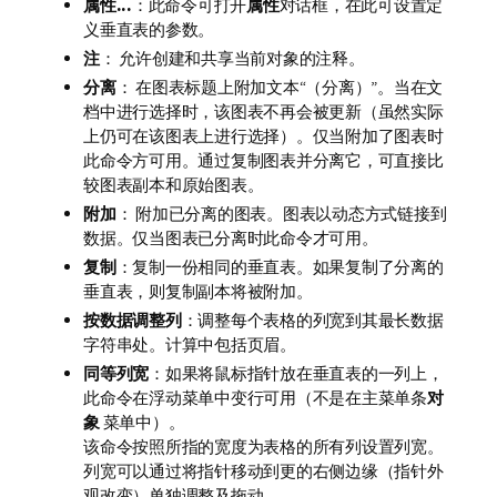
属性...
：此命令可打开
属性
对话框，在此可设置定
义垂直表的参数。
注
： 允许创建和共享当前对象的注释。
分离
： 在图表标题上附加文本“（分离）”。当在文
档中进行选择时，该图表不再会被更新（虽然实际
上仍可在该图表上进行选择）。仅当附加了图表时
此命令方可用。通过复制图表并分离它，可直接比
较图表副本和原始图表。
附加
： 附加已分离的图表。图表以动态方式链接到
数据。仅当图表已分离时此命令才可用。
复制
：复制一份相同的垂直表。如果复制了分离的
垂直表，则复制副本将被附加。
按数据调整列
：调整每个表格的列宽到其最长数据
字符串处。计算中包括页眉。
同等列宽
：如果将鼠标指针放在垂直表的一列上，
此命令在浮动菜单中变行可用（不是在主菜单条
对
象
菜单中）。
该命令按照所指的宽度为表格的所有列设置列宽。
列宽可以通过将指针移动到更的右侧边缘（指针外
观改变）单独调整及拖动。