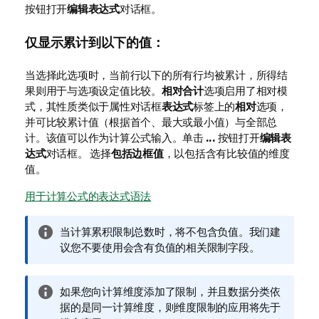
按钮打开
编辑表达式
对话框。
仅显示累计到以下的值：
当选择此选项时，当前行以下的所有行均被累计，所得结
果则用于与选项设定值比较。
相对合计
选项启用了相对模
式，其性质类似于属性对话框
表达式
标签上的
相对
选项，
并可比较累计值（根据首个、最大或最小值）与全部总
计。该值可以作为计算公式输入。单击
...
按钮打开
编辑表
达式
对话框。 选择
包括边框值
，以包括含有比较值的维度
值。
用于计算公式的表达式语法
信
当计算累积限制总数时，将不包含负值。我们建
息
议您不要使用会含有负值的相关限制字段。
注
释
信
如果您向计算维度添加了限制，并且数据分类依
息
据的是同一计算维度，则维度限制的应用将先于