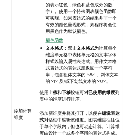
的表示红色，绿色和蓝色成分的数
字）。使用一个特殊图表颜色函数即
可实现。如果表达式的结果并非一个
有效的颜色呈现形式，则程序将会使
用黑色作为默认颜色。
颜色函数
文本格式
：双击
文本格式
为计算每个
维度单元格中表格单元格的文本字体
样式以输入属性表达式。用作文本格
式表达式的表达式应返回一个字符
串，包含粗体文本的 '<B>' 、斜体文本
的 '<I>' 及/或下划线文本的 '<U>'。
使用
上移
和
下移
按钮可对
已使用的维度
列
表中的维度进行排序。
添加计算
添加新维度并将其打开，以便在
编辑表达
维度
式
对话框中编辑该维度。图表维度往往位
于单个字段内，但也可动态计算。计算维
度由设计一个或多个字段的表达式构成。