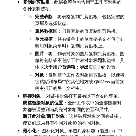
复制到剪贴板
：此层叠菜单包含用于工作表对象的
释
各种复制选项。
完整表格
：将表格复制到剪贴板，包括完整的
页眉及选择状态。
表格数据区
：只将表格的值复制到剪贴板。
单元格值
：将右键单击的单元格的文本值 (当
调用对象菜单时）复制到剪贴板上。
图片
：将工作表对象的图片复制到剪贴板。图
像将包括或不包括工作表对象标题和边框，具
体取决于
用户首选项：导出
页面中的设置。
对象
：复制整个工作表对象到剪贴板，以便将
它粘贴到布局中的其他地方或 QlikView 当前实
例中打开的另一文档中。
链接对象
： 对链接对象打开带有以下命令的菜单。
调整链接对象的位置
：全部工作表中的全部链接对
象都被调整到与高亮对象相同的位置和尺寸。
断开此对象/断开对象
：这将破坏对象之间的链接，
使它们成为具有不同对象 ID 的不同对象。
最小化
： 图标化对象。单击对象标题（若显示）中