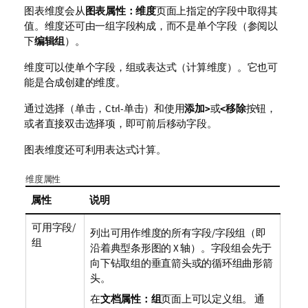
图表维度会从
图表属性：维度
页面上指定的字段中取得其
值。维度还可由一组字段构成，而不是单个字段（参阅以
下
编辑组
）。
维度可以使单个字段，组或表达式（计算维度）。它也可
能是合成创建的维度。
通过选择（单击，Ctrl-单击）和使用
添加>
或
<移除
按钮，
或者直接双击选择项，即可前后移动字段。
图表维度还可利用表达式计算。
维度属性
属性
说明
可用字段/
列出可用作维度的所有字段/字段组（即
组
沿着典型条形图的 X 轴）。字段组会先于
向下钻取组的垂直箭头或的循环组曲形箭
头。
在
文档属性：组
页面上可以定义组。 通