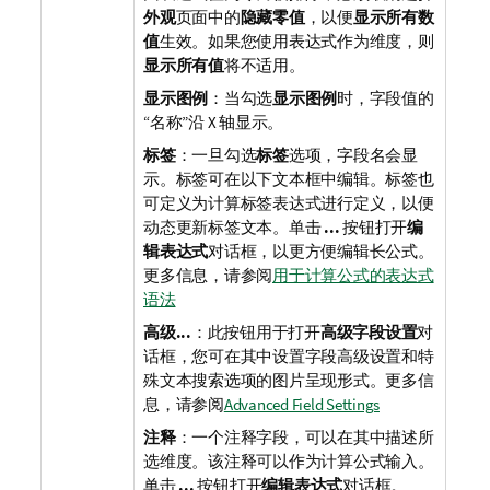
外观
页面中的
隐藏零值
，以便
显示所有数
值
生效。如果您使用表达式作为维度，则
显示所有值
将不适用。
显示图例
：当勾选
显示图例
时，字段值的
“名称”沿 X 轴显示。
标签
：一旦勾选
标签
选项，字段名会显
示。标签可在以下文本框中编辑。标签也
可定义为计算标签表达式进行定义，以便
动态更新标签文本。单击
...
按钮打开
编
辑表达式
对话框，以更方便编辑长公式。
更多信息，请参阅
用于计算公式的表达式
语法
高级...
：此按钮用于打开
高级字段设置
对
话框，您可在其中设置字段高级设置和特
殊文本搜索选项的图片呈现形式。
更多信
息，请参阅
Advanced Field Settings
注释
：一个注释字段，可以在其中描述所
选维度。该注释可以作为计算公式输入。
单击
...
按钮打开
编辑表达式
对话框。