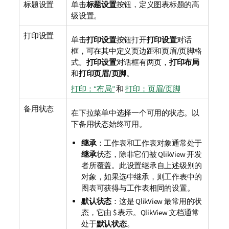
标题设置
单击
标题设置
按钮，定义图表标题的高
级设置。
打印设置
单击
打印设置
按钮打开
打印设置
对话
框，可在其中定义页边距和页眉/页脚格
式。
打印设置
对话框有两页，
打印布局
和
打印页眉/页脚
。
打印：“布局”
和
打印：页眉/页脚
备用状态
在下拉菜单中选择一个可用的状态。以
下备用状态始终可用。
继承
：工作表和工作表对象通常处于
继承
状态，除非它们被 QlikView 开发
者所覆盖。此设置继承自上述级别的
对象，如果选中继承，则工作表中的
图表可获得与工作表相同的设置。
默认状态
：这是 QlikView 最常用的状
态，它由 $ 表示。QlikView 文档通常
处于
默认状态
。