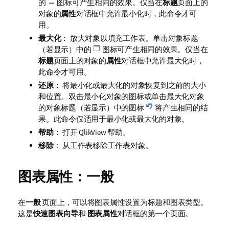
的
图标可产生相同的效果。仅当在
标题
页面上的
对象的
属性
对话框中允许最小化时，此命令才可
用。
最大化
： 放大对象以填充工作表。单击对象标题
（若显示）中的
图标可产生相同的效果。仅当在
标题
页面上的对象的
属性
对话框中允许最大化时，
此命令才可用。
还原
： 将最小化或最大化的对象恢复到之前的大小
和位置。双击最小化对象的图标或单击最大化对象
的对象标题（若显示）中的图标
将产生相同的结
果。此命令仅适用于最小化或最大化的对象。
帮助
： 打开 QlikView 帮助。
移除
： 从工作表移除工作表对象。
图表属性：一般
在
一般
页面上，可以将图表属性设置为标题和图表类型。
这是
快速图表向导
和
图表属性
对话框的第一个页面。