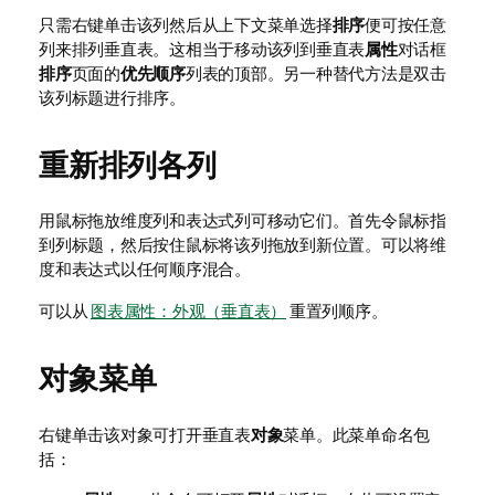
只需右键单击该列然后从上下文菜单选择
排序
便可按任意
列来排列垂直表。这相当于移动该列到垂直表
属性
对话框
排序
页面的
优先顺序
列表的顶部。另一种替代方法是双击
该列标题进行排序。
重新排列各列
用鼠标拖放维度列和表达式列可移动它们。首先令鼠标指
到列标题，然后按住鼠标将该列拖放到新位置。可以将维
度和表达式以任何顺序混合。
可以从
图表属性：外观（垂直表）
重置列顺序。
对象菜单
右键单击该对象可打开垂直表
对象
菜单。此菜单命名包
括：