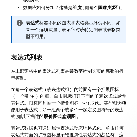
数据应如何分组？这些是
维度
( 如每个
国家/地区
)。
信
表达式
标签不同的图表和表格类型外观不同。如
息
果一个选项灰显，表示它对该特定图表或表格类
注
型不可用。
释
表达式列表
左上部窗格中的表达式列表是带数字控制选项的完整的树
型控制。
在每一个表达式（或表达式组）的前面有一个扩展图标
（一个带 '
'）的框。单击图标打开下面的子表达式或属性
+
表达式。图标同时被一个折叠图标 ( '
' ) 取代。某些图选项
-
使用子表达式，如一组两个或多个一起定义图符号的表达
式(如以下描述的
股价图
或
盒须图
)。
表达式数据也可通过属性表达式动态地格式化。单击任何
表达式前面的扩展图标显示维度属性表达式的占位符。这