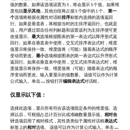
值的数量。如果该选项设置为 5，将会显示 5 个值。如果维
度包括
显示其他
，其他分段将占据 5 个值中的 1 个。
第一
个
选项将根据在属性对话框
排序
标签内选择的选项返回
行。如果是垂直表，将根据当时的主排序返回行。也就是
说，用户通过双击任何列标题和设置该列为主排序便可更
改值显示。
最大
选项根据图表的第一表达式以降序形式返
回行。如果在垂直表中使用，交互式排序表达式时，维度
值显示将保持一致。维度值将（可能）随着表达式的顺序
变动而更改。
最小
选项根据图表的第一表达式以升序形式
返回行。如果在垂直表中使用，交互式排序表达式时，维
度值显示将保持一致。维度值将（可能）随着表达式的顺
序变动而更改。输入要显示的值数量。 该值可以作为计算
公式输入。单击
...
按钮打开
编辑表达式
对话框。
仅显示以下值：
选择此选项，显示所有符合该选项指定条件的维度值。选
择以后，可根据占总计百分比或准确数量显示值。
相对合
计
选项启用了相对模式，其性质类似于属性对话框
表达式
标签上的
相对
选项。 该值可以作为计算公式输入。单击
...