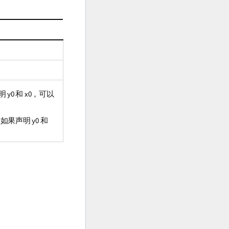
声明
y0
和
x0
，可以
。如果声明
y0
和
。