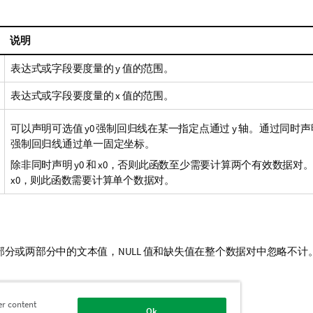
说明
表达式或字段要度量的
y
值的范围。
表达式或字段要度量的
x
值的范围。
可以声明可选值
y0
强制回归线在某一指定点通过 y 轴。通过同时
强制回归线通过单一固定坐标。
除非同时声明
y0
和
x0
，否则此函数至少需要计算两个有效数据对
x0
，则此函数需要计算单个数据对。
部分或两部分中的文本值，
NULL
值和缺失值在整个数据对中忽略不计
情
er content
Ok