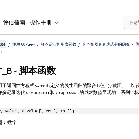
评估指南
操作手册
024
使用 QlikView
脚本语法和图表函数
脚本和图表表达式中的函数
ST_B - 脚本函数
用于返回由方程式
y=mx+b
定义的线性回归的聚合 b 值（y 截距），以
许多记录迭代
x-expression
和
y-expression
的成对数值呈现的一系列坐标
y-value, x-value[, y0 [, x0 ]]
)
型：
数字