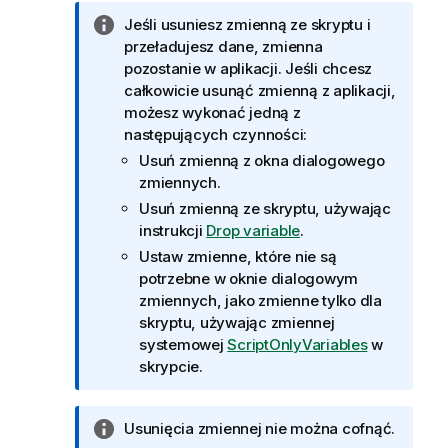
I
Jeśli usuniesz zmienną ze skryptu i
n
przeładujesz dane, zmienna
f
pozostanie w aplikacji. Jeśli chcesz
o
całkowicie usunąć zmienną z aplikacji,
r
możesz wykonać jedną z
m
następujących czynności:
a
Usuń zmienną z okna dialogowego
c
zmiennych.
j
Usuń zmienną ze skryptu, używając
a
instrukcji
Drop variable
.
Ustaw zmienne, które nie są
potrzebne w oknie dialogowym
zmiennych, jako zmienne tylko dla
skryptu, używając zmiennej
systemowej
ScriptOnlyVariables
w
skrypcie.
I
Usunięcia zmiennej nie można cofnąć.