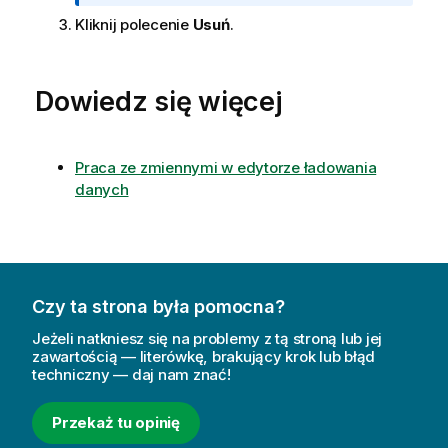
n
Kliknij polecenie
f
Usuń
.
o
r
m
Dowiedz się więcej
a
c
j
Praca ze zmiennymi w edytorze ładowania
a
danych
Czy ta strona była pomocna?
Jeżeli natkniesz się na problemy z tą stroną lub jej
zawartością — literówkę, brakujący krok lub błąd
techniczny — daj nam znać!
Przekaż tu opinię