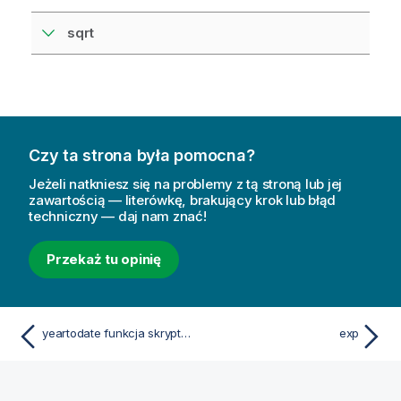
sqrt
Czy ta strona była pomocna?
Jeżeli natkniesz się na problemy z tą stroną lub jej
zawartością — literówkę, brakujący krok lub błąd
techniczny — daj nam znać!
Przekaż tu opinię
yeartodate funkcja skryptu i funkcja wykresu
exp