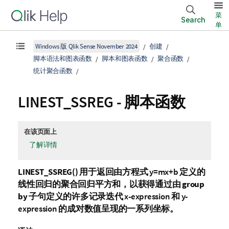
菜
Search
单
Windows 版 Qlik Sense November 2024
创建
脚本语法和图表函数
脚本和图表函数
聚合函数
统计聚合函数
LINEST_SSREG - 脚本函数
在该页面上
了解详情
LINEST_SSREG()
用于返回由方程式
y=mx+b
定义的
线性回归的聚合回归平方和，以获得通过由
group
by
子句定义的许多记录迭代
x-expression
和
y-
expression
的成对数值呈现的一系列坐标。