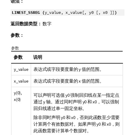
语法：
LINEST_SSREG (
y_value, x_value[, y0 [, x0 ]]
)
返回数据类型：
数字
参数：
参数
参数
说明
y_value
表达式或字段要度量的
y
值的范围。
x_value
表达式或字段要度量的
x
值的范围。
y(0),
可以声明可选值
y0
强制回归线在某一指定点
x(0)
通过 y 轴。通过同时声明
y0
和
x0
，可以强制
回归线通过单一固定坐标。
除非同时声明
y0
和
x0
，否则此函数至少需要
计算两个有效数据对。如果声明
y0
和
x0
，则
此函数需要计算单个数据对。