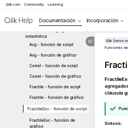
contador
Qlik.com
Community
Learning
Funciones de agregación
financiera
Documentación
Incorporación
Funciones de agregación
estadística
Qlik Sense 
Avg - función de script
Funciones de 
Avg - función de gráfico
Fracti
Correl - función de script
Correl - función de gráfico
FractileEx
agregados 
Fractile - función de script
cláusula
g
Fractile - función de gráfico
N
Pue
FractileExc - función de script
o
FractileExc - función de
t
Sintaxis:
gráfico
a