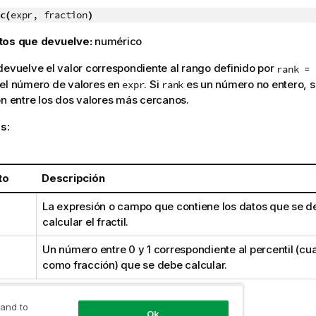
c(
expr, fraction
)
tos que devuelve:
numérico
devuelve el valor correspondiente al rango definido por
rank = 
el número de valores en
. Si
es un número no entero, s
expr
rank
ón entre los dos valores más cercanos.
s:
to
Descripción
La expresión o campo que contiene los datos que se deb
calcular el fractil.
Un número entre 0 y 1 correspondiente al percentil (cu
como fracción) que se debe calcular.
 and to
 resultados:
Ok