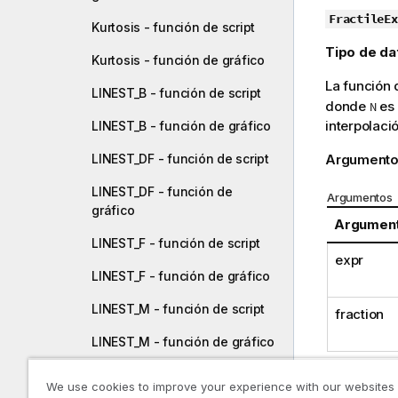
d
FractileEx
Kurtosis - función de script
e
Tipo de da
s
Kurtosis - función de gráfico
u
La función 
LINEST_B - función de script
g
donde
es 
N
e
interpolaci
LINEST_B - función de gráfico
r
e
Argumento
LINEST_DF - función de script
n
LINEST_DF - función de
c
Argumentos
gráfico
i
Argumen
a
LINEST_F - función de script
expr
LINEST_F - función de gráfico
LINEST_M - función de script
fraction
LINEST_M - función de gráfico
LINEST_R2 - función de script
We use cookies to improve your experience with our websites
Ejemplos y