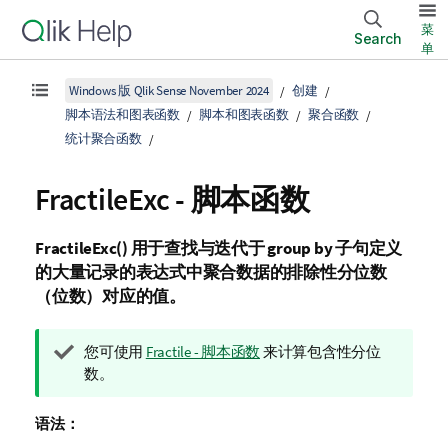
菜
Search
单
Windows 版 Qlik Sense November 2024
创建
脚本语法和图表函数
脚本和图表函数
聚合函数
统计聚合函数
FractileExc - 脚本函数
FractileExc()
用于查找与迭代于
group by
子句定义
的大量记录的表达式中聚合数据的排除性分位数
（位数）对应的值。
提
您可使用
Fractile - 脚本函数
来计算包含性分位
示
数。
注
释
语法：