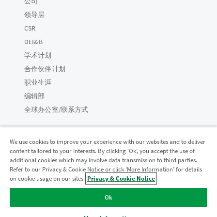
公司
领导层
CSR
DEI&B
学术计划
合作伙伴计划
职业生涯
编辑部
全球办公室/联系方式
We use cookies to improve your experience with our websites and to deliver
content tailored to your interests. By clicking ‘Ok’, you accept the use of
Qlik 社区
additional cookies which may involve data transmission to third parties.
Refer to our Privacy & Cookie Notice or click ‘More Information’ for details
on cookie usage on our sites.
Privacy & Cookie Notice
法律协议
产品条款
Legal Policies
法律条规
Ok
使用条款
商标
Do Not Share My Info
版权所有 © 1993-2026 QlikTech International AB。保留所有权利。