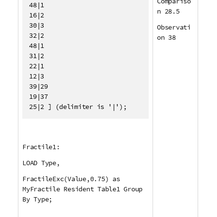
Compariso
48|1

n 28.5
16|2

30|3

Observati
32|2

on 38
48|1

31|2

22|1

12|3

39|29

19|37

25|2 ] (delimiter is '|');
Fractile1:
LOAD Type,
FractileExc(Value,0.75) as
MyFractile Resident Table1 Group
By Type;