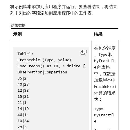
将示例脚本添加到应用程序并运行。要查看结果，将结果
列中列出的字段添加到应用程序中的工作表。
结果数据
示例
结果
在包含维度
Table1:

、
Type
和
复制代码到剪贴板
Crosstable (Type, Value)

MyFractil
Load recno() as ID, * inline [

e
的表格
Observation|Comparison

中，在数据
35|2

加载脚本中
40|27

FractileExc()
12|38

计算的结果
15|31

为：
21|1

14|19

Type
46|1

MyFractil
10|34

e
28|3
