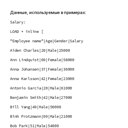
Данные, используемые в примерах:
Salary:
LOAD * inline [
"Employee name"|Age|Gender|Salary
Aiden Charles|20|Male|25000
Ann Lindquist|69|Female|58000
Anna Johansen|37|Female|36000
Anna Karlsson|42|Female|23000
Antonio Garcia|20|Male|61000
Benjamin Smith|42|Male|27000
Bill Yang|49|Male|50000
Binh Protzmann|69|Male|21000
Bob Park|51|Male|54000