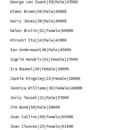
George van Zaant|59|Male|47000
Glenn Brown|58|Male|40000
Harry Jones|38|Male|40000
Helen Brolin|52|Female|66000
Hiroshi Ito|24|Male|42000
Ian Underwood|40|Male|45000
Ingrid Hendrix|63|Female|27000
Ira Baumel|39|Female|39000
Jackie Kingsley|23|Female|28000
Jennica Williams|36|Female|48000
Jerry Tessel|31|Male|57000
Jim Bond|50|Male|58000
Joan Callins|60|Female|65000
Joan Cleaves|25|Female|61000