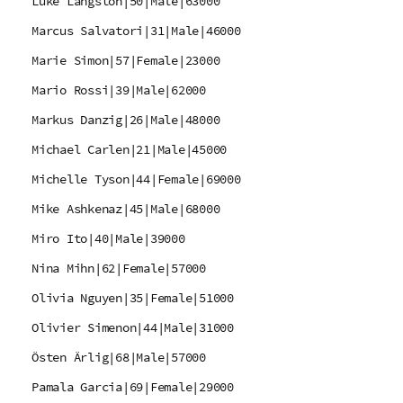
Luke Langston|50|Male|63000
Marcus Salvatori|31|Male|46000
Marie Simon|57|Female|23000
Mario Rossi|39|Male|62000
Markus Danzig|26|Male|48000
Michael Carlen|21|Male|45000
Michelle Tyson|44|Female|69000
Mike Ashkenaz|45|Male|68000
Miro Ito|40|Male|39000
Nina Mihn|62|Female|57000
Olivia Nguyen|35|Female|51000
Olivier Simenon|44|Male|31000
Östen Ärlig|68|Male|57000
Pamala Garcia|69|Female|29000