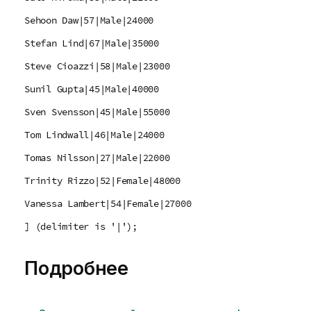
Sehoon Daw|57|Male|24000
Stefan Lind|67|Male|35000
Steve Cioazzi|58|Male|23000
Sunil Gupta|45|Male|40000
Sven Svensson|45|Male|55000
Tom Lindwall|46|Male|24000
Tomas Nilsson|27|Male|22000
Trinity Rizzo|52|Female|48000
Vanessa Lambert|54|Female|27000
] (delimiter is '|');
Подробнее