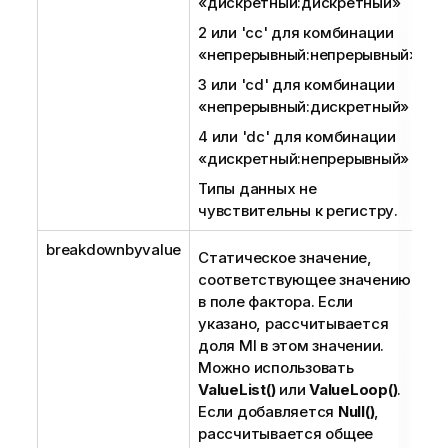
«дискретный:дискретный»
2 или
'cc'
для комбинации
«непрерывный:непрерывный»
3 или
'cd'
для комбинации
«непрерывный:дискретный»
4 или
'dc'
для комбинации
«дискретный:непрерывный»
Типы данных не
чувствительны к регистру.
breakdownbyvalue
Статическое значение,
соответствующее значению
в поле фактора. Если
указано, рассчитывается
доля MI в этом значении.
Можно использовать
ValueList()
или
ValueLoop()
.
Если добавляется
Null()
,
рассчитывается общее