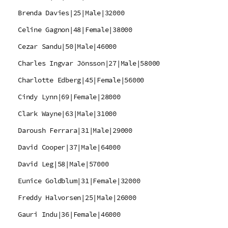
Brenda Davies|25|Male|32000
Celine Gagnon|48|Female|38000
Cezar Sandu|50|Male|46000
Charles Ingvar Jönsson|27|Male|58000
Charlotte Edberg|45|Female|56000
Cindy Lynn|69|Female|28000
Clark Wayne|63|Male|31000
Daroush Ferrara|31|Male|29000
David Cooper|37|Male|64000
David Leg|58|Male|57000
Eunice Goldblum|31|Female|32000
Freddy Halvorsen|25|Male|26000
Gauri Indu|36|Female|46000