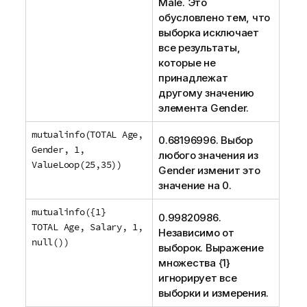
Male
. Это
обусловлено тем, что
выборка исключает
все результаты,
которые не
принадлежат
другому значению
элемента
Gender
.
mutualinfo(TOTAL Age,
0.68196996. Выбор
Gender, 1,
любого значения из
ValueLoop(25,35))
Gender
изменит это
значение на 0.
mutualinfo({1}
0.99820986.
TOTAL Age, Salary, 1,
Независимо от
null())
выборок. Выражение
множества {1}
игнорирует все
выборки и измерения.