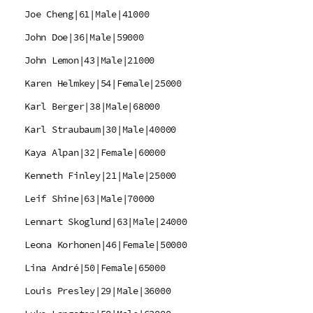
Joe Cheng|61|Male|41000
John Doe|36|Male|59000
John Lemon|43|Male|21000
Karen Helmkey|54|Female|25000
Karl Berger|38|Male|68000
Karl Straubaum|30|Male|40000
Kaya Alpan|32|Female|60000
Kenneth Finley|21|Male|25000
Leif Shine|63|Male|70000
Lennart Skoglund|63|Male|24000
Leona Korhonen|46|Female|50000
Lina André|50|Female|65000
Louis Presley|29|Male|36000