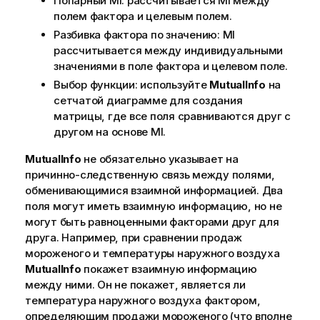
Попарный MI: рассчитывается MI между
полем фактора и целевым полем.
Разбивка фактора по значению: MI
рассчитывается между индивидуальными
значениями в поле фактора и целевом поле.
Выбор функции: используйте
MutualInfo
на
сетчатой диаграмме для создания
матрицы, где все поля сравниваются друг с
другом на основе MI.
MutualInfo
не обязательно указывает на
причинно-следственную связь между полями,
обменивающимися взаимной информацией. Два
поля могут иметь взаимную информацию, но не
могут быть равноценными факторами друг для
друга. Например, при сравнении продаж
мороженого и температуры наружного воздуха
MutualInfo
покажет взаимную информацию
между ними. Он не покажет, является ли
температура наружного воздуха фактором,
определяющим продажи мороженого (что вполне