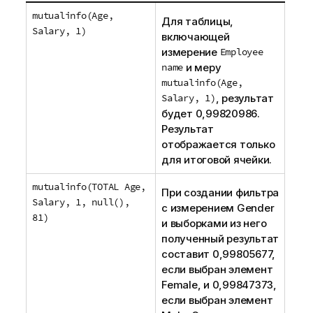
mutualinfo(Age,
Для таблицы,
Salary, 1)
включающей
измерение
Employee
name
и меру
mutualinfo(Age,
Salary, 1)
, результат
будет 0,99820986.
Результат
отображается только
для итоговой ячейки.
mutualinfo(TOTAL Age,
При создании фильтра
Salary, 1, null(),
с измерением
Gender
81)
и выборками из него
полученный результат
составит 0,99805677,
если выбран элемент
Female
, и 0,99847373,
если выбран элемент