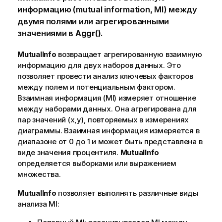
информацию (mutual information, MI) между
двумя полями или агрегированными
значениями в
Aggr()
.
MutualInfo
возвращает агрегированную взаимную
информацию для двух наборов данных. Это
позволяет провести анализ ключевых факторов
между полем и потенциальным фактором.
Взаимная информация (MI) измеряет отношение
между наборами данных. Она агрегирована для
пар значений (x,y), повторяемых в измерениях
диаграммы. Взаимная информация измеряется в
диапазоне от 0 до 1 и может быть представлена в
виде значения процентиля.
MutualInfo
определяется выборками или выражением
множества.
MutualInfo
позволяет выполнять различные виды
анализа MI: