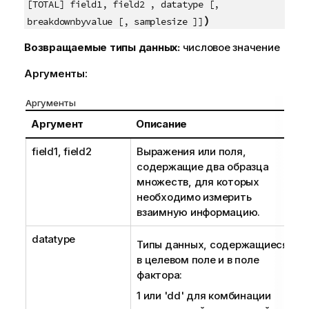
[TOTAL] field1, field2 , datatype [,
)
breakdownbyvalue [, samplesize ]]
Возвращаемые типы данных:
числовое значение
Аргументы:
Аргументы
Аргумент
Описание
field1, field2
Выражения или поля,
содержащие два образца
множеств, для которых
необходимо измерить
взаимную информацию.
datatype
Типы данных, содержащиеся
в целевом поле и в поле
фактора:
1 или
'dd'
для комбинации