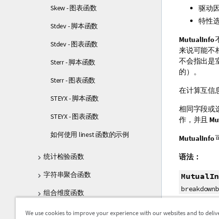
Skew - 图表函数
驱动
特性
Stdev - 脚本函数
MutualInfo
Stdev - 图表函数
来说可能不
不会指出是
Sterr - 脚本函数
的）。
Sterr - 图表函数
在计算互信
STEYX - 脚本函数
相同字段或
STEYX - 图表函数
作，并且
Mu
如何使用 linest 函数的示例
MutualInfo
统计检验函数
语法：
字符串聚合函数
MutualIn
breakdownb
组合维度函数
返回数据类
嵌套聚合函数
We use cookies to improve your experience with our websites and to deliv