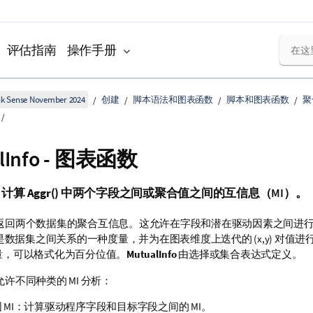
评估指南
操作手册
k Sense November 2024
创建
脚本语法和图表函数
脚本和图表函数
聚
lInfo
- 图表函数
计算
Aggr()
中两个字段之间或聚合值之间的互信息（MI）。
返回两个数据集的聚合互信息。这允许在字段和潜在驱动因素之间进
数据集之间关系的一种度量，并为在图表维度上迭代的 (x,y) 对值进
测量，可以格式化为百分位值。
MutualInfo
由选择或集合表达式定义。
允许不同种类的 MI 分析：
 MI：计算驱动程序字段和目标字段之间的 MI。