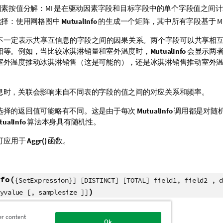
因素按值分解：MI 是在驱动因素字段和目标字段中的单个字段值之间
选择：使用网格图中
MutualInfo
的生成一个矩阵，其中所有字段基于 MI
不一定表示共享互信息的字段之间的因果关系。两个字段可以共享相
相等。例如，当比较冰淇淋销量和室外温度时，
MutualInfo
会显示两者
室外温度推动冰淇淋销售（这是可能的），还是冰淇淋销售推动室外
息时，关联会影响来自不同表的字段的值之间的对应关系和频率。
选择的返回值可能略有不同。这是由于每次
MutualInfo
调用都是对随
tualInfo
算法本身具有随机性。
可应用于
Aggr()
函数。
fo(
{SetExpression}] [DISTINCT] [TOTAL] field1, field2 , d
)
yvalue [, samplesize ]]
型：
数字
er content
Ok