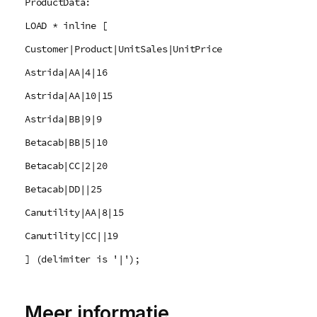
ProductData:
LOAD * inline [
Customer|Product|UnitSales|UnitPrice
Astrida|AA|4|16
Astrida|AA|10|15
Astrida|BB|9|9
Betacab|BB|5|10
Betacab|CC|2|20
Betacab|DD||25
Canutility|AA|8|15
Canutility|CC||19
] (delimiter is '|');
Meer informatie