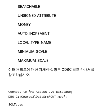
SEARCHABLE
UNSIGNED_ATTRIBUTE
MONEY
AUTO_INCREMENT
LOCAL_TYPE_NAME
MINIMUM_SCALE
MAXIMUM_SCALE
이러한 필드에 대한 자세한 설명은
ODBC
참조 안내서를
참조하십시오.
Connect to 'MS Access 7.0 Database;
DBQ=C:\Course3\DataSrc\QWT.mbd';
SQLTypes;