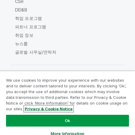
CSR
DEI&B
학업 프로그램
파트너 프로그램
취업 정보
뉴스룸
글로벌 사무실/연락처
We use cookies to improve your experience with our websites
Qlik Community
and to deliver content tailored to your interests. By clicking ‘Ok’,
you accept the use of additional cookies which may involve
data transmission to third parties. Refer to our Privacy & Cookie
법적 계약
제품 약관
Legal Policies
Notice or click ‘More Information’ for details on cookie usage on
Legal Policies
사용 약관
상표
our sites.
Privacy & Cookie Notice
Do Not Share My Info
Ok
Copyright © 1993-2026 QlikTech International AB. 무단 전재
및 복제를 금합니다.
More Information