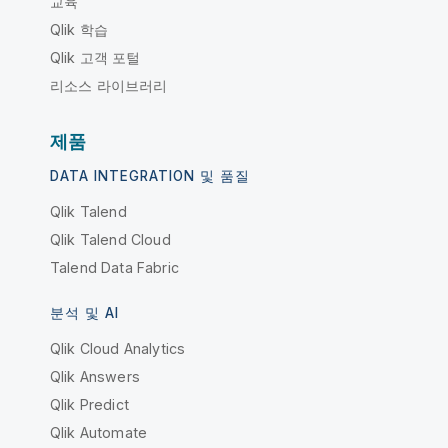
교육
Qlik 학습
Qlik 고객 포털
리소스 라이브러리
제품
DATA INTEGRATION 및 품질
Qlik Talend
Qlik Talend Cloud
Talend Data Fabric
분석 및 AI
Qlik Cloud Analytics
Qlik Answers
Qlik Predict
Qlik Automate