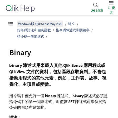
功能
Search
表
Windows 版 Qlik Sense May 2025
建立
指令碼語法和圖表函數
指令碼陳述式和關鍵字
指令碼一般陳述式
Binary
binary
陳述式用來載入其他
Qlik Sense
應用程式或
QlikView
文件的資料，包括區段存取資料。不會包
括應用程式的其他元素，例如，工作表、故事、視
覺化、主項目或變數。
指令碼中僅允許一個
binary
陳述式。
binary
陳述式必須是
指令碼中的第一個陳述式，即使當 SET 陳述式通常位於指
令碼的開頭亦是如此。
語法：