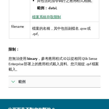
與包含此指令碼行之應用程式相關。
範例：
data\
檔案系統存取限制
filename
檔案的名稱，其中包括副檔名
.qvw
或
.qvf
。
限制：
您無法使用
binary
，參考應用程式 ID 以從相同
Qlik Sense
Enterprise
部署上的應用程式載入資料。您只能從
.qvf
檔案
載入。
範例