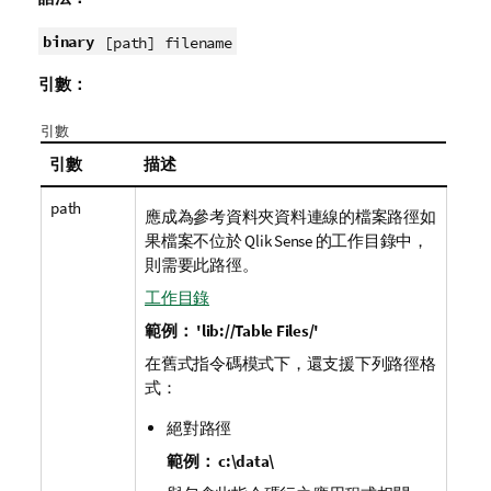
binary
[path] filename
引數：
引數
引數
描述
path
應成為參考資料夾資料連線的檔案路徑如
果檔案不位於
Qlik Sense
的工作目錄中，
則需要此路徑。
工作目錄
範例：
'lib://Table Files/'
在舊式指令碼模式下，還支援下列路徑格
式：
絕對路徑
範例：
c:\data\