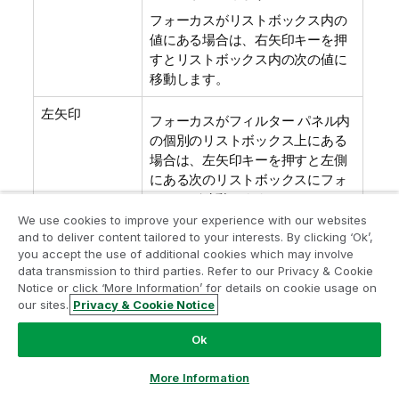
フォーカスがリストボックス内の
値にある場合は、右矢印キーを押
すとリストボックス内の次の値に
移動します。
左矢印
フォーカスがフィルター パネル内
の個別のリストボックス上にある
場合は、左矢印キーを押すと左側
にある次のリストボックスにフォ
ーカスが移動します。
We use cookies to improve your experience with our websites
フォーカスがリストボックス内の
and to deliver content tailored to your interests. By clicking ‘Ok’,
値にある場合は、左矢印キーを押
you accept the use of additional cookies which may involve
すとリストボックス内の前の値に
data transmission to third parties. Refer to our Privacy & Cookie
移動します。
Notice or click ‘More Information’ for details on cookie usage on
our sites.
Privacy & Cookie Notice
↑
フォーカスがフィルター パネル内
Ok
の個別のリストボックス上にある
場合は、上矢印キーを押すと前の
More Information
リストボックス (現在のリストボッ