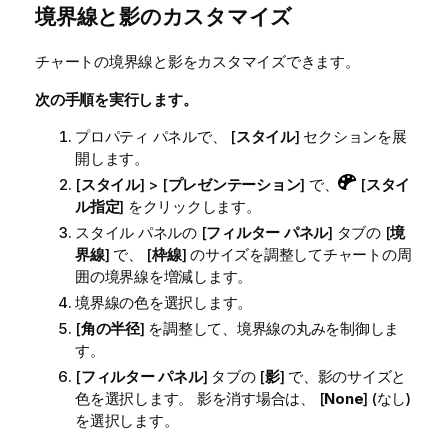
境界線と影のカスタマイズ
チャートの境界線と影をカスタマイズできます。
次の手順を実行します。
プロパティ パネルで、 [
スタイル
] セクションを展
開します。
[
スタイル
] > [
プレゼンテーション
] で、
[
スタイ
ル指定
] をクリックします。
スタイル パネルの [
フィルター パネル
] タブの [
境
界線
] で、 [
枠線
] のサイズを調整してチャートの周
囲の境界線を増減します。
境界線の色を選択します。
[
角の半径
] を調整して、境界線の丸みを制御しま
す。
[
フィルター パネル
] タブの [
影
] で、影のサイズと
色を選択します。 影を消す場合は、 [
None
] (なし)
を選択します。