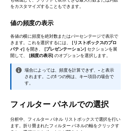
をカスタマイズすることもできます。
値の頻度の表示
各値の横に頻度を絶対数またはパーセンテージで表示で
きます。これを選択するには、 [
リストボックスのプロ
パティ
] を開き、 [
プレゼンテーション
] セクションを展
開して、 [
頻度の表示
] のオプションを選択します。
情
場合によっては、頻度を計算できず、
-
と表示
報
されます。この1 つの例は、キー項目の場合で
メ
す。
モ
フィルター パネルでの選択
分析中、フィルター パネル リストボックスで選択を行い
ます。折り畳まれたフィルター パネルの軸をクリックす