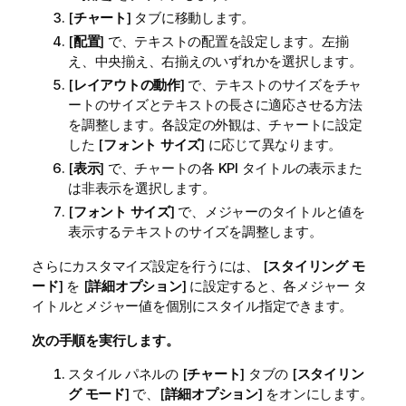
[
チャート
] タブに移動します。
[
配置
] で、テキストの配置を設定します。左揃
え、中央揃え、右揃えのいずれかを選択します。
[
レイアウトの動作
] で、テキストのサイズをチャ
ートのサイズとテキストの長さに適応させる方法
を調整します。各設定の外観は、チャートに設定
した [
フォント サイズ
] に応じて異なります。
[
表示
] で、チャートの各 KPI タイトルの表示また
は非表示を選択します。
[
フォント サイズ
] で、メジャーのタイトルと値を
表示するテキストのサイズを調整します。
さらにカスタマイズ設定を行うには、 [
スタイリング モ
ード
] を [
詳細オプション
] に設定すると、各メジャー タ
イトルとメジャー値を個別にスタイル指定できます。
次の手順を実行します。
スタイル パネルの [
チャート
] タブの [
スタイリン
グ モード
] で、[
詳細オプション
] をオンにします。