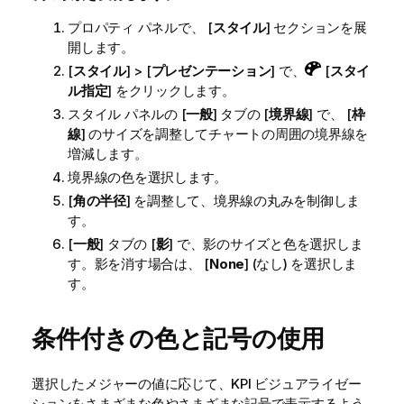
プロパティ パネルで、 [
スタイル
] セクションを展
開します。
[
スタイル
] > [
プレゼンテーション
] で、
[
スタイ
ル指定
] をクリックします。
スタイル パネルの [
一般
] タブの [
境界線
] で、 [
枠
線
] のサイズを調整してチャートの周囲の境界線を
増減します。
境界線の色を選択します。
[
角の半径
] を調整して、境界線の丸みを制御しま
す。
[
一般
] タブの [
影
] で、影のサイズと色を選択しま
す。影を消す場合は、 [
None
] (なし) を選択しま
す。
条件付きの色と記号の使用
選択したメジャーの値に応じて、KPI ビジュアライゼー
ションをさまざまな色やさまざまな記号で表示するよう