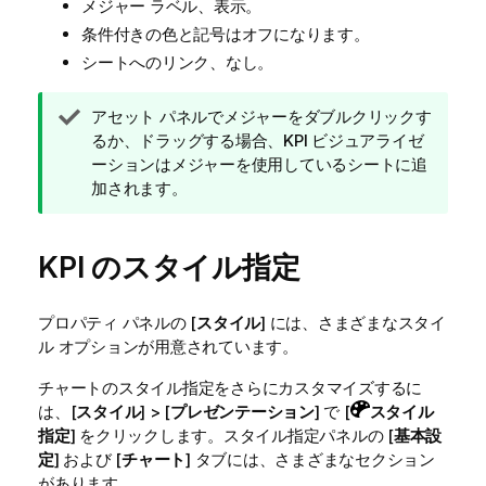
メジャー ラベル、表示。
条件付きの色と記号はオフになります。
シートへのリンク、なし。
ヒ
アセット パネルでメジャーをダブルクリックす
ン
るか、ドラッグする場合、KPI ビジュアライゼ
ト
ーションはメジャーを使用しているシートに追
メ
加されます。
モ
KPI のスタイル指定
プロパティ パネルの [
スタイル
] には、さまざまなスタイ
ル オプションが用意されています。
チャートのスタイル指定をさらにカスタマイズするに
は、[
スタイル
] > [
プレゼンテーション
] で [
スタイル
指定
] をクリックします。スタイル指定パネルの [
基本設
定
] および [
チャート
] タブには、さまざまなセクション
があります。