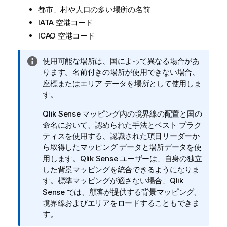
都市、村や人口の多い場所の名前
IATA 空港コード
ICAO 空港コード
情
使用可能な場所は、国によって異なる場合があ
報
ります。名前付きの場所が使用できない場合、
メ
座標またはエリア データを場所として使用しま
モ
す。
Qlik Sense
マッピング内の境界線の配置と国の
命名において、認められた手法とベスト プラク
ティスを使用する、認識された項目リーダーか
ら取得したマッピング データと場所データを使
用します。
Qlik Sense
ユーザーは、自身の独立
した背景マッピングを統合できるようになりま
す。標準マッピングが適さない場合、
Qlik
Sense
では、顧客が提供する背景マッピング、
境界線およびエリアをロードすることもできま
す。