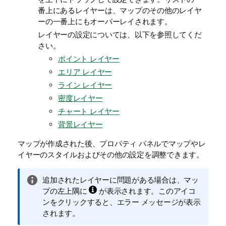
番上にあるレイヤーは、マップのその他のレイヤ
ーの一番上にもオーバーレイされます。
レイヤーの設定については、以下を参照してくだ
さい。
ポイント レイヤー
エリア レイヤー
ライン レイヤー
密度レイヤー
チャート レイヤー
背景レイヤー
マップが作成された後、プロパティ パネルでマップやレ
イヤーのスタイルおよびその他の設定を調整できます。
情
追加されたレイヤーに問題がある場合は、マッ
報
プの左上隅に
が表示されます。このアイコ
メ
ンをクリックすると、エラー メッセージが表示
モ
されます。