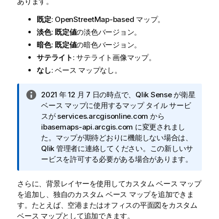
あります。
既定
: OpenStreetMap-based マップ。
淡色
:
既定値
の淡色バージョン。
暗色
:
既定値
の暗色バージョン。
サテライト
: サテライト画像マップ。
なし
: ベース マップなし。
情
2021 年 12 月 7 日の時点で、
Qlik Sense
が衛星
報
ベース マップに使用するマップ タイル サービ
メ
スが services.arcgisonline.com から
モ
ibasemaps-api.arcgis.com に変更されまし
た。マップが期待どおりに機能しない場合は、
Qlik 管理者に連絡してください。この新しいサ
ービスを許可する必要がある場合があります。
さらに、背景レイヤーを使用してカスタム ベース マップ
を追加し、独自のカスタム ベース マップを追加できま
す。たとえば、空港またはオフィスの平面図をカスタム
ベース マップとして追加できます。