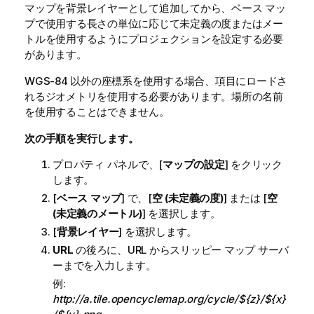
マップを背景レイヤーとして追加してから、ベース マッ
プで使用する長さの単位に応じて未定義の度またはメー
トルを使用するようにプロジェクションを設定する必要
があります。
WGS-84
以外の座標系を使用する場合、項目にロードさ
れるジオメトリを使用する必要があります。場所の名前
を使用することはできません。
次の手順を実行します。
プロパティ パネルで、[
マップの設定
] をクリック
します。
[
ベース マップ
] で、[
空 (未定義の度)
] または [
空
(未定義のメートル)
] を選択します。
[
背景レイヤー
] を選択します。
URL
の後ろに、URL からスリッピー マップ サーバ
ーまでを入力します。
例:
http://a.tile.opencyclemap.org/cycle/${z}/${x}