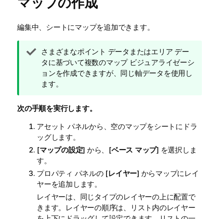
マップの作成
編集中、シートにマップを追加できます。
ヒ
さまざまなポイント データまたはエリア デー
ン
タに基づいて複数のマップ ビジュアライゼーシ
ト
ョンを作成できますが、同じ軸データを使用し
メ
ます。
モ
次の手順を実行します。
アセット パネルから、空のマップをシートにドラ
ッグします。
[
マップの設定
] から、[
ベース マップ
] を選択しま
す。
プロパティ パネルの [
レイヤー
] からマップにレイ
ヤーを追加します。
レイヤーは、同じタイプのレイヤーの上に配置で
きます。レイヤーの順序は、リスト内のレイヤー
を上下にドラッグして設定できます。リストの一