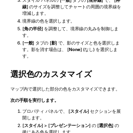
スタイル パネルの [
一般
] タブの [
境界線
] で、 [
枠
線
] のサイズを調整してチャートの周囲の境界線を
増減します。
境界線の色を選択します。
[
角の半径
] を調整して、境界線の丸みを制御しま
す。
[
一般
] タブの [
影
] で、影のサイズと色を選択しま
す。影を消す場合は、 [
None
] (なし) を選択しま
す。
選択色のカスタマイズ
マップ内で選択した部分の色をカスタマイズできます。
次の手順を実行します。
プロパティ パネルで、 [
スタイル
] セクションを展
開します。
[
スタイル
] > [
プレゼンテーション
] の [
選択色
] の
後にある色を選択します。