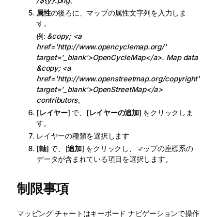
/${y}.png
。
属性
の後ろに、マップの属性文字列を入力しま
す。
例:
&copy; <a
href='http://www.opencyclemap.org/'
target='_blank'>OpenCycleMap</a>. Map data
&copy; <a
href='http://www.openstreetmap.org/copyright'
target='_blank'>OpenStreetMap</a>
contributors
。
[
レイヤー
] で、[
レイヤーの追加
] をクリックしま
す。
レイヤーの種類を選択します
[
軸
] で、[
追加
] をクリックし、マップの座標系の
データが含まれている項目を選択します。
制限事項
マッピング チャートはキーボード ナビゲーションで操作