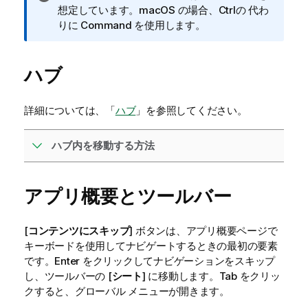
報
想定しています。
macOS
の場合、Ctrlの 代わ
メ
りに Command を使用します。
モ
ハブ
詳細については、「
ハブ
」を参照してください。
ハブ内を移動する方法
アプリ概要とツールバー
[
コンテンツにスキップ
] ボタンは、アプリ概要ページで
キーボードを使用してナビゲートするときの最初の要素
です。Enter をクリックしてナビゲーションをスキップ
し、ツールバーの [
シート
] に移動します。Tab をクリッ
クすると、グローバル メニューが開きます。