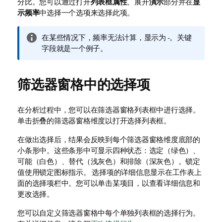
分比。您可以通过打开
列表框属性
、展开
演示
部分并在
显
示频率
中选择一个选项来选择此项。
信
在某些情况下，频率无法计算，显示为
-
。关键
息
字段就是一个例子。
注
释
筛选器窗格中的选择项
在分析过程中，您可以在筛选器窗格列表框中进行选择。
单击折叠的筛选器窗格维度以打开选择列表框。
在做出选择后，结果会反映到每个筛选器窗格维度底部的
小条形中。这些条形中可显示四种状态：选定（绿色）、
可能（白色）、替代（浅灰色）和排除（深灰色）。
锁定
值使用锁定图标指示。
选择项的详细信息显示在工作表上
面的选择项栏中。您可以单击某项目，以查看详细信息和
更改选择。
您可以自定义筛选器窗格中每个单独列表框的选择行为。