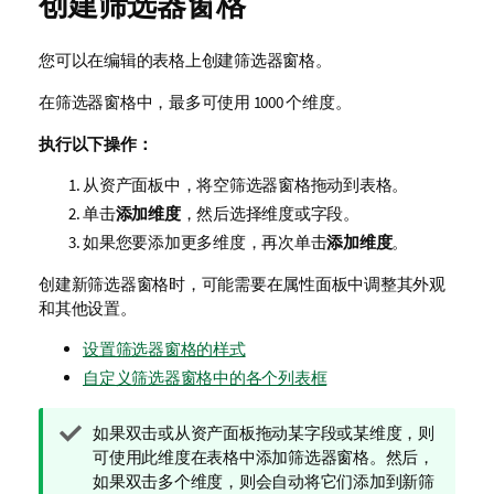
创建筛选器窗格
您可以在编辑的表格上创建筛选器窗格。
在筛选器窗格中，最多可使用 1000 个维度。
执行以下操作：
从资产面板中，将空筛选器窗格拖动到表格。
单击
添加维度
，然后选择维度或字段。
如果您要添加更多维度，再次单击
添加维度
。
创建新筛选器窗格时，可能需要在属性面板中调整其外观
和其他设置。
设置筛选器窗格的样式
自定义筛选器窗格中的各个列表框
提
如果双击或从资产面板拖动某字段或某维度，则
示
可使用此维度在表格中添加筛选器窗格。然后，
注
如果双击多个维度，则会自动将它们添加到新筛