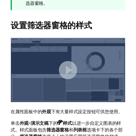
释
选器窗格。
设置筛选器窗格的样式
在属性面板中的
外观
下有大量样式设定按钮可供您使用。
单击
外观
>
演示文稿
下的
样式
以进一步自定义图表的样
式。样式面板包含
筛选器窗格
和
列表框
选项卡下的各个部