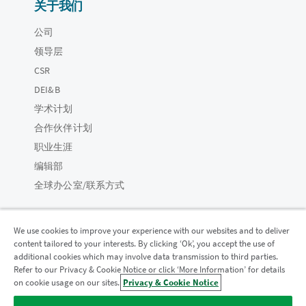
关于我们
公司
领导层
CSR
DEI&B
学术计划
合作伙伴计划
职业生涯
编辑部
全球办公室/联系方式
We use cookies to improve your experience with our websites and to deliver
content tailored to your interests. By clicking ‘Ok’, you accept the use of
Qlik 社区
additional cookies which may involve data transmission to third parties.
Refer to our Privacy & Cookie Notice or click ‘More Information’ for details
on cookie usage on our sites.
Privacy & Cookie Notice
法律协议
产品条款
Legal Policies
法律条规