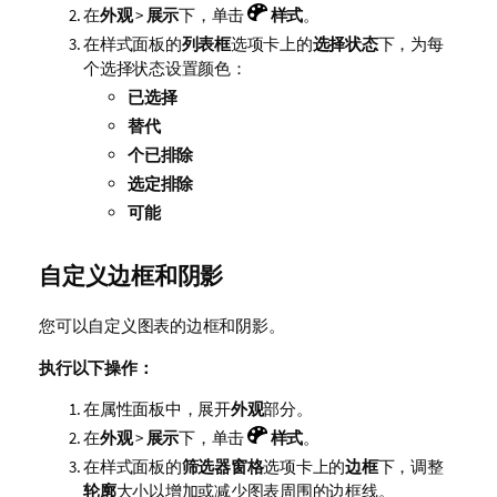
在
外观
>
展示
下，单击
样式
。
在样式面板的
列表框
选项卡上的
选择状态
下，为每
个选择状态设置颜色：
已选择
替代
个已排除
选定排除
可能
自定义边框和阴影
您可以自定义图表的边框和阴影。
执行以下操作：
在属性面板中，展开
外观
部分。
在
外观
>
展示
下，单击
样式
。
在样式面板的
筛选器窗格
选项卡上的
边框
下，调整
轮廓
大小以增加或减少图表周围的边框线。