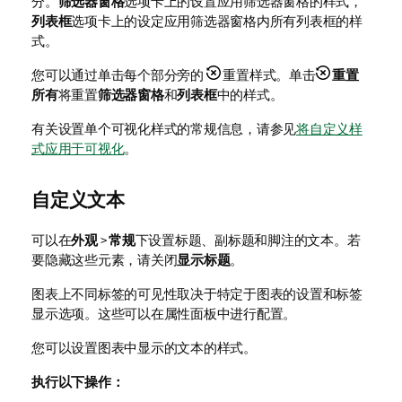
分。
筛选器窗格
选项卡上的设置应用筛选器窗格的样式，
列表框
选项卡上的设定应用筛选器窗格内所有列表框的样
式。
您可以通过单击每个部分旁的
重置样式。单击
重置
所有
将重置
筛选器窗格
和
列表框
中的样式。
有关设置单个可视化样式的常规信息，请参见
将自定义样
式应用于可视化
。
自定义文本
可以在
外观
>
常规
下设置标题、副标题和脚注的文本。若
要隐藏这些元素，请关闭
显示标题
。
图表上不同标签的可见性取决于特定于图表的设置和标签
显示选项。这些可以在属性面板中进行配置。
您可以设置图表中显示的文本的样式。
执行以下操作：