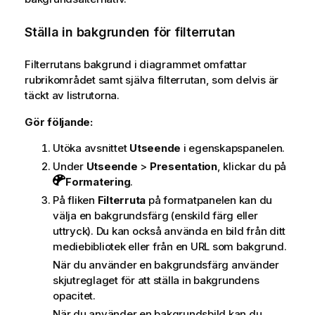
Ställa in bakgrunden för filterrutan
Filterrutans bakgrund i diagrammet omfattar
rubrikområdet samt själva filterrutan, som delvis är
täckt av listrutorna.
Gör följande:
Utöka avsnittet
Utseende
i egenskapspanelen.
Under
Utseende
>
Presentation
, klickar du på
Formatering
.
På fliken
Filterruta
på formatpanelen kan du
välja en bakgrundsfärg (enskild färg eller
uttryck). Du kan också använda en bild från ditt
mediebibliotek eller från en URL som bakgrund.
När du använder en bakgrundsfärg använder
skjutreglaget för att ställa in bakgrundens
opacitet.
När du använder en bakgrundsbild kan du