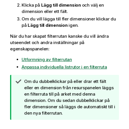
Klicka på
Lägg till dimension
och välj en
dimension eller ett fält.
Om du vill lägga till fler dimensioner klickar du
på
Lägg till dimension
igen.
När du har skapat filterrutan kanske du vill ändra
utseendet och andra inställningar på
egenskapspanelen:
Utformning av filterrutan
Anpassa individuella listrutor i en filterruta
A
Om du dubbelklickar på eller drar ett fält
n
eller en dimension från resurspanelen läggs
t
en filterruta till på arket med denna
e
dimension. Om du sedan dubbelklickar på
c
fler dimensioner så läggs de automatiskt till i
k
den nya filterrutan.
n
i