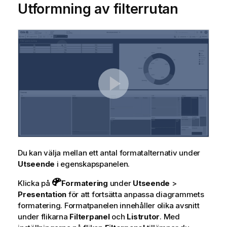
Utformning av filterrutan
n
g
o
m
t
i
p
s
Du kan välja mellan ett antal formatalternativ under
Utseende
i egenskapspanelen.
Klicka på
Formatering
under
Utseende
>
Presentation
för att fortsätta anpassa diagrammets
formatering. Formatpanelen innehåller olika avsnitt
under flikarna
Filterpanel
och
Listrutor
. Med