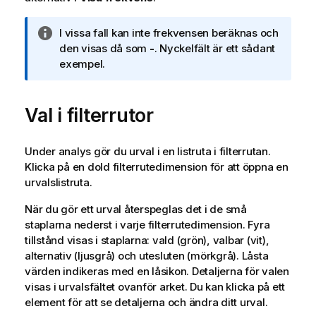
A
I vissa fall kan inte frekvensen beräknas och
n
den visas då som
-
. Nyckelfält är ett sådant
t
exempel.
e
c
Val i filterrutor
k
n
i
Under analys gör du urval i en listruta i filterrutan.
n
Klicka på en dold filterrutedimension för att öppna en
g
urvalslistruta.
o
m
När du gör ett urval återspeglas det i de små
i
staplarna nederst i varje filterrutedimension. Fyra
n
tillstånd visas i staplarna: vald (grön), valbar (vit),
f
alternativ (ljusgrå) och utesluten (mörkgrå).
Låsta
o
värden indikeras med en låsikon.
Detaljerna för valen
r
visas i urvalsfältet ovanför arket. Du kan klicka på ett
m
element för att se detaljerna och ändra ditt urval.
a