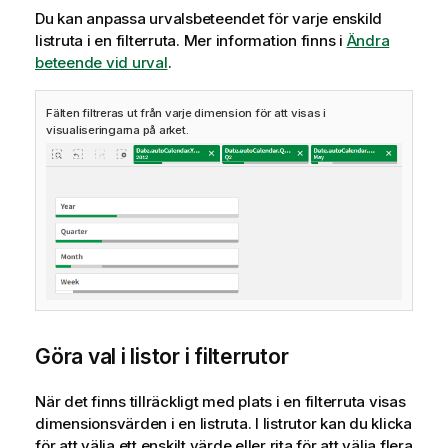
t
Du kan anpassa urvalsbeteendet för varje enskild
i
listruta i en filterruta.
Mer information finns i
Ändra
o
beteende vid urval
.
n
Fälten filtreras ut från varje dimension för att visas i
visualiseringarna på arket.
Göra val i listor i filterrutor
När det finns tillräckligt med plats i en filterruta visas
dimensionsvärden i en listruta. I listrutor kan du klicka
för att välja ett enskilt värde eller rita för att välja flera