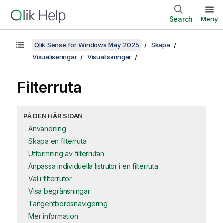
Search
Meny
Qlik Sense för Windows May 2025
Skapa
Visualiseringar
Visualiseringar
Filterruta
PÅ DEN HÄR SIDAN
Användning
Skapa en filterruta
Utformning av filterrutan
Anpassa individuella listrutor i en filterruta
Val i filterrutor
Visa begränsningar
Tangentbordsnavigering
Mer information