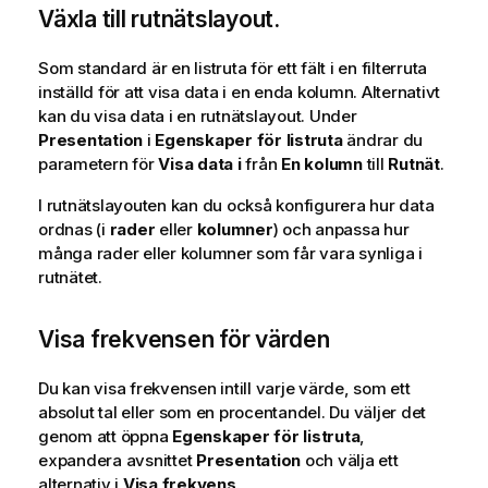
Växla till rutnätslayout.
Som standard är en listruta för ett fält i en filterruta
inställd för att visa data i en enda kolumn. Alternativt
kan du visa data i en rutnätslayout. Under
Presentation
i
Egenskaper för listruta
ändrar du
parametern för
Visa data i
från
En kolumn
till
Rutnät
.
I rutnätslayouten kan du också konfigurera hur data
ordnas (i
rader
eller
kolumner
) och anpassa hur
många rader eller kolumner som får vara synliga i
rutnätet.
Visa frekvensen för värden
Du kan visa frekvensen intill varje värde, som ett
absolut tal eller som en procentandel. Du väljer det
genom att öppna
Egenskaper för listruta
,
expandera avsnittet
Presentation
och välja ett
alternativ i
Visa frekvens
.