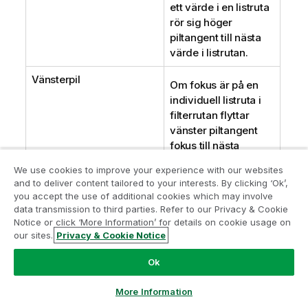
ett värde i en listruta
rör sig höger
piltangent till nästa
värde i listrutan.
Vänsterpil
Om fokus är på en
individuell listruta i
filterrutan flyttar
vänster piltangent
fokus till nästa
listruta till vänster.
We use cookies to improve your experience with our websites
Om fokus ligger på
and to deliver content tailored to your interests. By clicking ‘Ok’,
ett värde i en listruta
you accept the use of additional cookies which may involve
data transmission to third parties. Refer to our Privacy & Cookie
rör sig vänster
Notice or click ‘More Information’ for details on cookie usage on
piltangent till
our sites.
Privacy & Cookie Notice
föregående värde i
listrutan.
Ok
Uppåtpil
Om fokus är på en
More Information
individuell listruta i