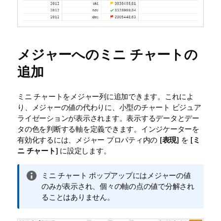
メジャーへのミニ チャートの
追加
ミニ チャートをメジャー列に追加できます。これによ
り、メジャーの値の代わりに、小型のチャート ビジュア
ライゼーションが表示されます。表示するデータとデー
タの色を判断する軸を定義できます。
インジケーターを
有効化するには、メジャー プロパティ内の [
表現
] を [
ミ
ニ チャート
] に設定します。
情
ミニ チャート ポップアップにはメジャーの値
報
のみが表示され、個々の軸の点の値で分解され
メ
ることはありません。
モ