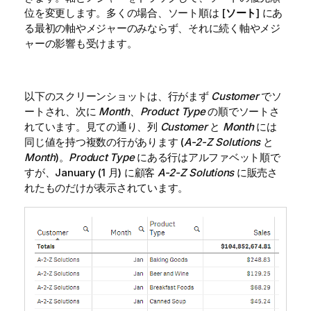
位を変更します。多くの場合、ソート順は [
ソート
] にあ
る最初の軸やメジャーのみならず、それに続く軸やメジ
ャーの影響も受けます。
以下のスクリーンショットは、行がまず
Customer
でソ
ートされ、次に
Month
、
Product Type
の順でソートさ
れています。見ての通り、列
Customer
と
Month
には
同じ値を持つ複数の行があります (
A-2-Z Solutions
と
Month
)。
Product Type
にある行はアルファベット順で
すが、January (1 月) に顧客
A-2-Z Solutions
に販売さ
れたものだけが表示されています。