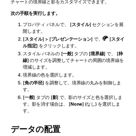
チャートの境界線と影をカスタマイズできます。
次の手順を実行します。
プロパティ パネルで、 [
スタイル
] セクションを展
開します。
[
スタイル
] > [
プレゼンテーション
] で、
[
スタイ
ル指定
] をクリックします。
スタイル パネルの [
一般
] タブの [
境界線
] で、 [
枠
線
] のサイズを調整してチャートの周囲の境界線を
増減します。
境界線の色を選択します。
[
角の半径
] を調整して、境界線の丸みを制御しま
す。
[
一般
] タブの [
影
] で、影のサイズと色を選択しま
す。影を消す場合は、 [
None
] (なし) を選択しま
す。
データの配置