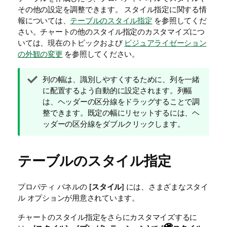
その他の設定を調整できます。
スタイル指定に関する情
報については、
テーブルのスタイル指定
を参照してくだ
さい。チャートの他のスタイル指定のカスタマイズにつ
いては、現在のトピックおよび
ビジュアライゼーション
の外観の変更
を参照してください。
ヒ
列の幅は、識別しやすくするために、列を一緒
ン
に配置するよう自動的に設定されます。列幅
ト
は、ヘッダーの区分線をドラッグすることで調
メ
整できます。既定の幅にリセットするには、ヘ
モ
ッダーの区分線をダブルクリックします。
テーブルのスタイル指定
プロパティ パネルの [
スタイル
] には、さまざまなスタイ
ル オプションが用意されています。
チャートのスタイル指定をさらにカスタマイズするに