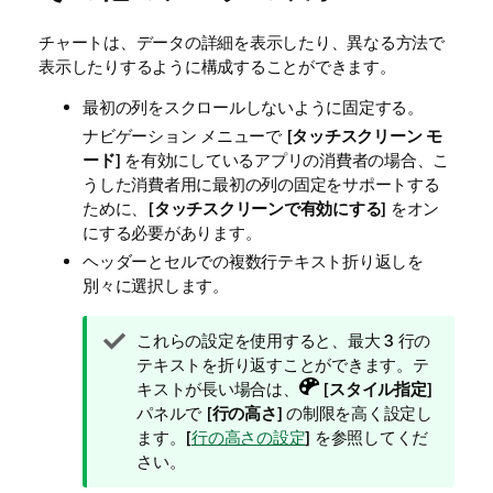
チャートは、データの詳細を表示したり、異なる方法で
表示したりするように構成することができます。
最初の列をスクロールしないように固定する。
ナビゲーション メニューで [
タッチスクリーン モ
ード
] を有効にしているアプリの消費者の場合、こ
うした消費者用に最初の列の固定をサポートする
ために、[
タッチスクリーンで有効にする
] をオン
にする必要があります。
ヘッダーとセルでの複数行テキスト折り返しを
別々に選択します。
ヒ
これらの設定を使用すると、最大 3 行の
ン
テキストを折り返すことができます。テ
ト
キストが長い場合は、
[
スタイル指定
]
メ
パネルで [
行の高さ
] の制限を高く設定し
モ
ます。[
行の高さの設定
] を参照してくだ
さい。