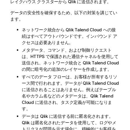
レイクハウス クラスターから
Qlik
に送信されます。
データの安全性を確保するため、以下の対策を講じてい
ます。
ネットワーク統合から
Qlik Talend Cloud
への接
続はすべてアウトバウンドです。インバウンド ア
クセスは必要ありません。
メタデータ、コマンド、および制御リクエスト
は、HTTPS で保護された通信チャネルを使用して
送信され、ネットワーク統合と
Qlik Talend Cloud
の間に暗号化の追加のレイヤーを作成します。
すべてのデータ フローは、お客様が所有するリソ
ース間で行われます。データが
Qlik Talend Cloud
に送信されることはありません。例えばテーブル
名やカラム名などのメタデータは、
Qlik Talend
Cloud
に送信され、タスク定義が可能になりま
す。
データは
Qlik
に送信する前に匿名化されます。
Qlik
は匿名化されたデータを使用して、ログやメ
トリクスが問題を示す場合に、積極的にお客様を