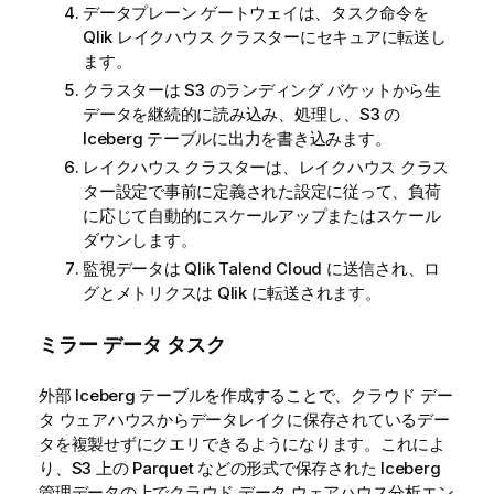
データプレーン ゲートウェイは、タスク命令を
Qlik
レイクハウス クラスターにセキュアに転送し
ます。
クラスターは S3 のランディング バケットから生
データを継続的に読み込み、処理し、S3 の
Iceberg テーブルに出力を書き込みます。
レイクハウス クラスターは、レイクハウス クラス
ター設定で事前に定義された設定に従って、負荷
に応じて自動的にスケールアップまたはスケール
ダウンします。
監視データは
Qlik Talend Cloud
に送信され、ロ
グとメトリクスは
Qlik
に転送されます。
ミラー データ タスク
外部 Iceberg テーブルを作成することで、クラウド デー
タ ウェアハウスからデータレイクに保存されているデー
タを複製せずにクエリできるようになります。これによ
り、S3 上の Parquet などの形式で保存された Iceberg
管理データの上でクラウド データ ウェアハウス分析エン