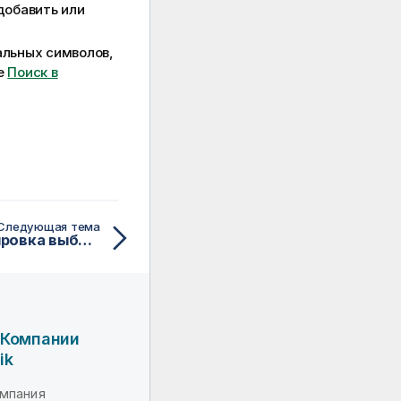
добавить или
альных символов,
ле
Поиск в
Следующая тема
Блокировка и разблокировка выборок
 Компании
ik
мпания