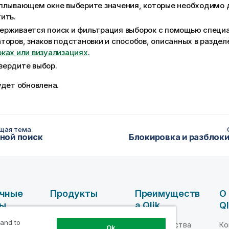
плывающем окне выберите значения, которые необходимо 
ить.
ерживается поиск и фильтрация выборок с помощью специ
торов, знаков подстановки и способов, описанных в разде
ках или визуализациях
.
вердите выбор.
удет обновлена.
щая тема
ной поиск
чные
Продукты
Преимуществ
О
сы
А Qlik
Ql
ИНТЕГРАЦИЯ И
КАЧЕСТВО
 and to
ные
Преимущества
Ко
Ok
ДАННЫХ