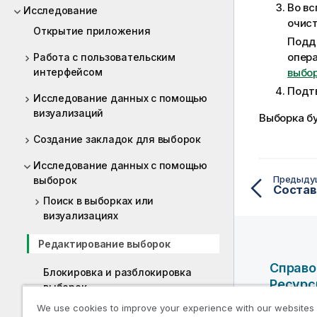
Во вс
Исследование
очист
Открытие приложения
Подд
опера
Работа с пользовательским
интерфейсом
выбор
Подт
Исследование данных с помощью
визуализаций
Выборка б
Создание закладок для выборок
Исследование данных с помощью
Предыду
выборок
Состав
Поиск в выборках или
визуализациях
Редактирование выборок
Справо
Блокировка и разблокировка
Ресур
выборок
We use cookies to improve your experience with our websites
Справоч
Перемещение в выборках вперед