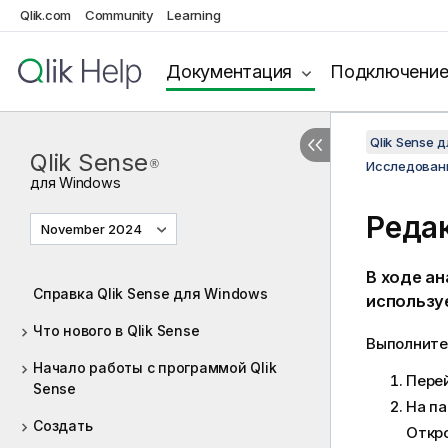
Qlik.com
Community
Learning
Документация
Подключени
Qlik Sense 
Qlik Sense
®
Исследован
для
Windows
Реда
November 2024
В ходе а
Справка Qlik Sense для Windows
использу
Что нового в Qlik Sense
Выполните
Начало работы с программой Qlik
Перей
Sense
На па
Создать
Откро