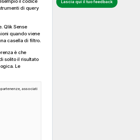
 esempio il codice
Lascia qui il tuo feedback
 strumenti di query
e.
Qlik Sense
unioni quando viene
a casella di filtro.
ferenza è che
solito il risultato
logica. Le
appartenenze, associati