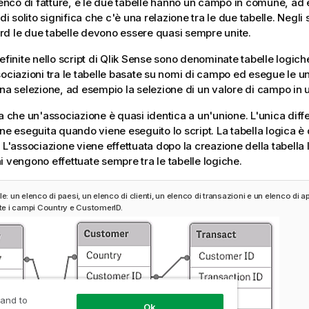
elenco di fatture, e le due tabelle hanno un campo in comune, ad
 di solito significa che c'è una relazione tra le due tabelle. Negli
d le due tabelle devono essere quasi sempre unite.
efinite nello script di
Qlik Sense
sono denominate tabelle logich
sociazioni tra le tabelle basate su nomi di campo ed esegue le 
na selezione, ad esempio la selezione di un valore di campo in un
ca che un'associazione è quasi identica a un'unione. L'unica dif
ne eseguita quando viene eseguito lo script. La tabella logica è di 
 L'associazione viene effettuata dopo la creazione della tabella 
i vengono effettuate sempre tra le tabelle logiche.
le: un elenco di paesi, un elenco di clienti, un elenco di transazioni e un elenco di 
ite i campi
Country
e
CustomerID
.
 and to
Ok