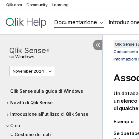
Qlik.com
Community
Learning
Documentazione
Introduzion
Qlik Sense 
Qlik Sense
®
Caricamento e
su
Windows
Informazioni s
November 2024
Assoc
Qlik Sense sulla guida di Windows
Un databas
un elenco 
Novità di Qlik Sense
di qualche 
Introduzione all'utilizzo di Qlik Sense
Esempio:
Crea
Se due tabe
Gestione dei dati