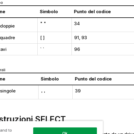
po
one
Simbolo
Punto del codice
" "
34
 doppie
 quadre
[ ]
91, 93
ravi
` `
96
rali
one
Simbolo
Punto del codice
 singole
39
' '
istruzioni
SELECT
 and to
Ok