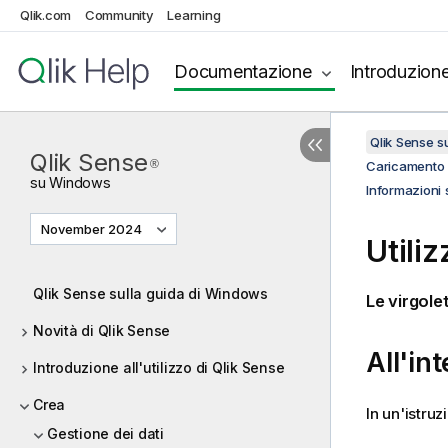
Qlik.com
Community
Learning
Documentazione
Introduzion
Qlik Sense 
Qlik Sense
®
Caricamento e
su
Windows
Informazioni s
November 2024
Utiliz
Qlik Sense sulla guida di Windows
Le virgolet
Novità di Qlik Sense
All'in
Introduzione all'utilizzo di Qlik Sense
Crea
In un'istru
Gestione dei dati