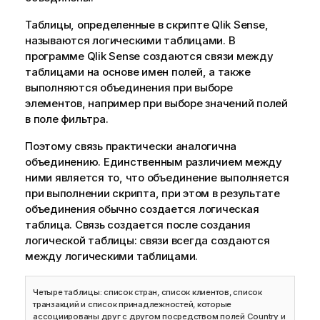
Таблицы, определенные в скрипте
Qlik Sense
,
называются логическими таблицами. В
программе
Qlik Sense
создаются связи между
таблицами на основе имен полей, а также
выполняются объединения при выборе
элементов, например при выборе значений полей
в поле фильтра.
Поэтому связь практически аналогична
объединению. Единственным различием между
ними является то, что объединение выполняется
при выполнении скрипта, при этом в результате
объединения обычно создается логическая
таблица. Связь создается после создания
логической таблицы: связи всегда создаются
между логическими таблицами.
Четыре таблицы: список стран, список клиентов, список
транзакций и список принадлежностей, которые
ассоциированы друг с другом посредством полей
Country
и