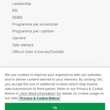
Leadership
RSI
DEI&B
Programma per universitari
Programma per i partner
Carriere
Sala stampa
Uffici in tutto il mondo/Contatti
We use cookies to improve your experience with our websites
Qlik Community
and to deliver content tailored to your interests. By clicking ‘Ok’,
you accept the use of additional cookies which may involve
data transmission to third parties. Refer to our Privacy & Cookie
Contratti
Termini del prodotto
Notice or click ‘More Information’ for details on cookie usage on
Legal Policies
Note Legali
our sites.
Privacy & Cookie Notice
Termini di utilizzo
Marchi
Do Not Share My Info
Ok
Copyright © 1993-2026 QlikTech International AB. Tutti i