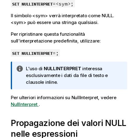
=<sym>;
SET NULLINTERPRET
Il simbolo
<sym>
verrà interpretato come
NULL
.
<sym>
può essere una stringa qualsiasi.
Per ripristinare questa funzionalità
sull'interpretazione predefinita, utilizzare:
=;
SET NULLINTERPRET
N
L'uso di
NULLINTERPRET
interessa
o
esclusivamente i dati da file di testo e
t
clausole inline.
a
i
Per ulteriori informazioni su
NullInterpret
, vedere
n
NullInterpret
.
f
o
Propagazione dei valori
NULL
r
m
nelle espressioni
a