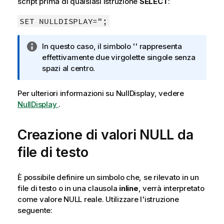
script prima di qualsiasi istruzione
SELECT
:
o
r
SET NULLDISPLAY=";
m
a
N
In questo caso, il simbolo '' rappresenta
t
o
effettivamente due virgolette singole senza
i
t
spazi al centro.
c
a
a
i
Per ulteriori informazioni su
NullDisplay
, vedere
n
NullDisplay
.
f
o
Creazione di valori
NULL
da
r
m
file di testo
a
t
È possibile definire un simbolo che, se rilevato in un
i
file di testo o in una clausola
inline
, verrà interpretato
c
come valore
NULL
reale. Utilizzare l'istruzione
a
seguente: