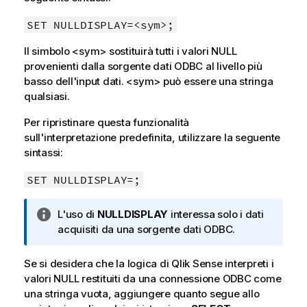
SET NULLDISPLAY=<sym>;
Il simbolo
<sym>
sostituirà tutti i valori
NULL
provenienti dalla sorgente dati
ODBC
al livello più
basso dell'input dati.
<sym>
può essere una stringa
qualsiasi.
Per ripristinare questa funzionalità
sull'interpretazione predefinita, utilizzare la seguente
sintassi:
SET NULLDISPLAY=;
N
L'uso di
NULLDISPLAY
interessa solo i dati
o
acquisiti da una sorgente dati
ODBC
.
t
a
Se si desidera che la logica di
Qlik Sense
interpreti i
i
valori
NULL
restituiti da una connessione
ODBC
come
n
una stringa vuota, aggiungere quanto segue allo
f