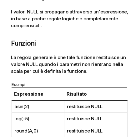
t
I valori
NULL
si propagano attraverso un'espressione,
i
in base a poche regole logiche e completamente
c
comprensibili.
a
Funzioni
La regola generale è che tale funzione restituisce un
valore
NULL
quando i parametri non rientrano nella
scala per cui è definita la funzione.
Esempi
Espressione
Risultato
asin(2)
restituisce
NULL
log(-5)
restituisce
NULL
round(A,0)
restituisce
NULL